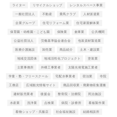
ライター
リサイクルショップ
レンタルスペース事業
一般社団法人
不動産
乗馬クラブ
人材派遣業
企業グループ
住宅リフォーム業
住宅家屋解体業
保育園・幼稚園・こども園
保険業
倉庫業
公共機関
公益社団法人
労働基準協会連合会
包装資材製造業
医療介護施設
卸売業
商品紹介
土木・建設業
地域交流団体
地域活性化プロジェクト
塗装業
士業事務所
外構工事業者
太陽光発電施工業者
学童・塾・フリースクール
宅配水事業者
宿泊業
寺院
工務店
広域観光情報サイト
廃品回収業・廃棄物収集運搬
建材販売業者
後援会
整骨院・治療院
民泊施設
水産業
洗浄業
点検業
病院・診療所
看板製作業
着物ショップ・呉服店
社会福祉施設
結婚相談所