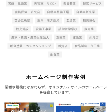
繁殖・販売業
美容室・サロン
美容整体
翻訳サービス
職能団体・研究会
自動車整備工場
自動車販売業
英会話教室
薬局・漢方薬局
製造業
観光協会
観光施設
設備工事業
語学留学学校
販売業
農家・農園・農業生産法人
造園業
運送業
釣具店
鈑金塗装・カスタムショップ
雑貨店
食品製造・加工業
飲食業
ホームページ制作実例
コテージ＆ペンションNANJA
株式会社昭和電業社
業種や規模にかかわらず、オリジナルデザインのホームページ
MONJA
を提案しています。