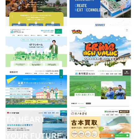
株式会社GTワンホーム
株式会社Bring
有限会社東豊住宅
森川建設株式会社
株式会社トオーツウ
豆ノ木書房
ちばみどり農業協同組合
鈴木土建株式会社