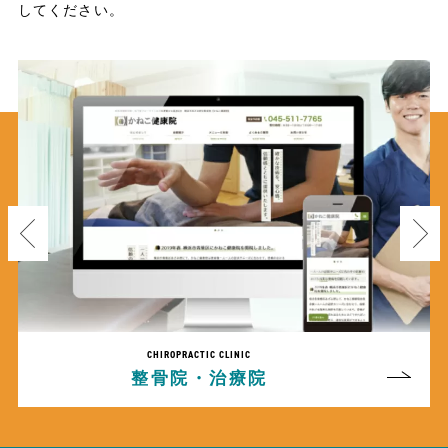
してください。
C CLINIC
PAINTING
治療院
塗装業