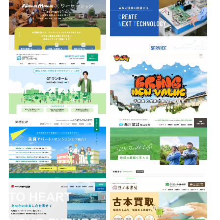
株式会社GTワンホーム
株式会社Bring
有限会社東豊住宅
森川建設株式会社
株式会社トオーツウ
豆ノ木書房
ちばみどり農業協同組合
鈴木土建株式会社