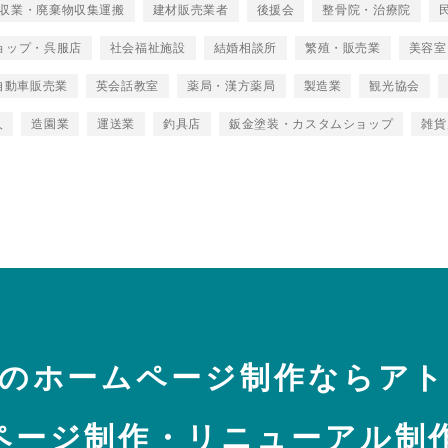
収業・廃棄物収集運搬
建材販売業者
後援会
整骨院・治療院
ョップ・呉服店
社会福祉施設
結婚相談所
繁殖・販売業
美容室
自動車販売業
英会話教室
薬局・漢方薬局
製造業
観光協会
人
造園業
運送業
釣具店
鈑金塗装・カスタムショップ
雑貨
のホームページ制作ならア
ページ制作・リニューアル制作