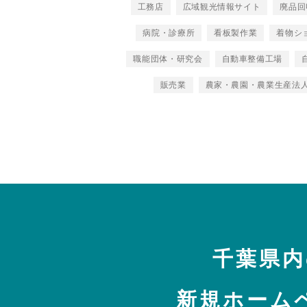
工務店
広域観光情報サイト
廃品回
病院・診療所
看板製作業
着物シ
職能団体・研究会
自動車整備工場
販売業
農家・農園・農業生産法
千葉県内
新規ホーム