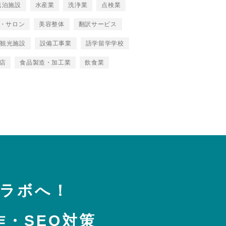
民泊施設
水産業
洗浄業
点検業
・サロン
美容整体
翻訳サービス
観光施設
設備工事業
語学留学学校
店
食品製造・加工業
飲食業
トラボへ！
・SEO対策