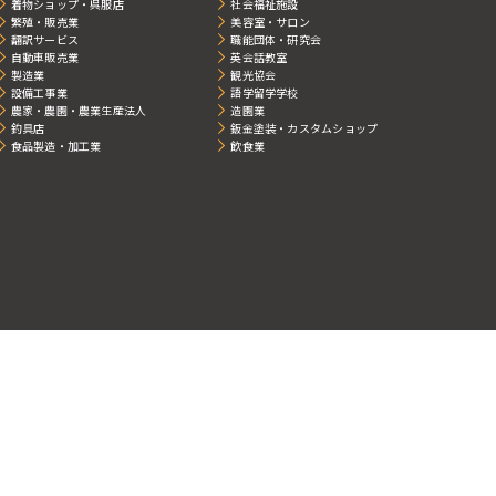
着物ショップ・呉服店
社会福祉施設
繁殖・販売業
美容室・サロン
翻訳サービス
職能団体・研究会
自動車販売業
英会話教室
製造業
観光協会
設備工事業
語学留学学校
農家・農園・農業生産法人
造園業
釣具店
鈑金塗装・カスタムショップ
食品製造・加工業
飲食業