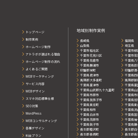
地域別制作実例
トップページ
制作実例
長崎県
福岡県
山梨県
埼玉県
ホームページ制作
千葉市稲毛区
千葉市緑
アトラボが選ばれる理由
千葉市花見川区
千葉市若
千葉県佐倉市
千葉県八
ホームページ制作の流れ
千葉県勝浦市
千葉県匝
よくあるご質問
印旛郡栄町
印旛郡酒
千葉県君津市
千葉県四
WEBマーケティング
夷隅郡大多喜町
夷隅郡御
サービス内容
千葉県富津市
千葉県富
千葉県山武郡九十九里町
千葉県山
WEBデザイン
千葉県市原市
千葉県市
スマホ対応標準仕様
千葉県我孫子市
千葉県旭
千葉県東庄町
千葉県東
SEO対策
千葉県柏市
千葉県流
WordPress
千葉県白井市
千葉県習
千葉県茂原市
千葉県袖
WEBコンサルティング
千葉県銚子市
千葉県鎌
各種デザイン
長生郡睦沢町
長生郡白
長生郡長柄町
長生郡長
料金プラン