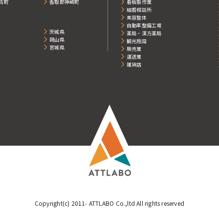
古町
香取郡神崎町
看板製作業
結婚相談所
美容整体
自動車整備工場
茨城県
薬局・漢方薬局
岡山県
観光施設
宮城県
販売業
運送業
雑貨店
Copyright(c) 2011-
ATTLABO
Co.,ltd All rights reserved