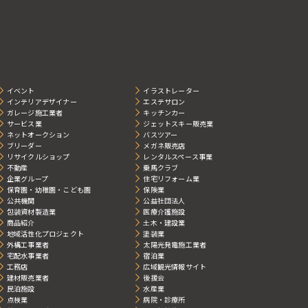
イベント
イラストレーター
インテリアデザイナー
エステサロン
ガレージ施工業者
キッチンカー
サービス業
ジェットスキー販売業
ネットオークション
バスツアー
ブリーダー
メガネ販売店
リサイクルショップ
レンタルスペース事業
不動産
乗馬クラブ
企業グループ
住宅リフォーム業
保育園・幼稚園・こども園
保険業
公共機関
公益社団法人
包装資材製造業
医療介護施設
商品紹介
土木・建設業
地域活性化プロジェクト
塗装業
外構工事業者
太陽光発電施工業者
宅配水事業者
宿泊業
工務店
広域観光情報サイト
建材販売業者
後援会
民泊施設
水産業
点検業
病院・診療所