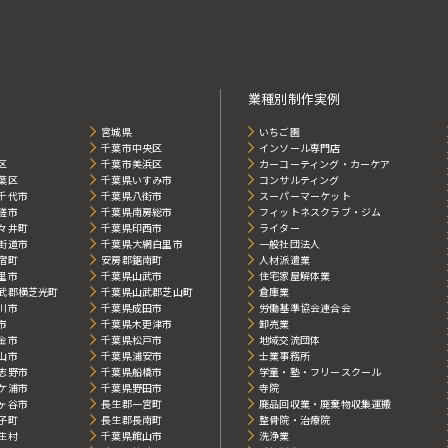
業種別制作実例
宮城県
いちご園
千葉市中央区
インソール専門店
区
千葉市美浜区
カーコーティング・カーケア
葉区
千葉県いすみ市
コンサルティング
千代市
千葉県八街市
スーパーマーケット
瑳市
千葉県南房総市
フィットネスクラブ・ジム
々井町
千葉県印西市
ライター
街道市
千葉県大網白里市
一般社団法人
宿町
安房郡鋸南町
人材派遣業
里市
千葉県山武市
住宅家屋解体業
武郡横芝光町
千葉県山武郡芝山町
倉庫業
川市
千葉県成田市
労働基準協会連合会
市
千葉県木更津市
卸売業
金市
千葉県松戸市
地域交流団体
山市
千葉県浦安市
士業事務所
志野市
千葉県船橋市
学童・塾・フリースクール
ケ浦市
千葉県野田市
寺院
ヶ谷市
長生郡一宮町
廃品回収業・廃棄物収集運搬
子町
長生郡長南町
整骨院・治療院
生村
千葉県館山市
洗浄業