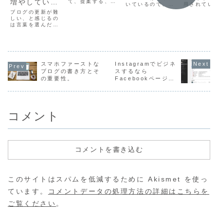
増やしていく
て、提案する、と
用されてい
いているので、た
か？
が「狙い」で
いう作業を続けて
など。ブログ
いうデータ
まには本業である
ブログの更新が難
おりますと「違和
すか？
ほどCMS(
ホームページ制作
より簡単に更
しい、と感じるの
感」というより
ンツ管理シス
における「気づ
は言葉を選んだ
「矛盾」を感じる
新できるホー
で圧倒的な
き」についても書
り、文章の構成を
ことが多々ありま
ムページ作れ
を誇る
いてみます。WEB
考えたり、画像を
す。アトラボは基
Wordpres
サイトをデザイン
リサイズしてレイ
ますよ
本「テンプレー
ドプレス)。
する際に、業種に
アウトを考えた
ト」がないWEBデ
弊社でもホ
応じて「ターゲッ
り…と内容が決ま
ザイン会社なの
ージ制作、
ト層」というのは
っていても「構
スマホファーストな
Instagramでビジネ
で、毎回デザイン
た場合、だ
ある程度推定しま
成」を検討する部
ブログの書き方とそ
スするなら
における「意識す
半分は
す。男性か女性
分が大きいから、
べきこと」を足し
の重要性。
Facebookページと
Wordpress
か、年齢層は？
という人も多いの
算・引...
合わせてMeta
ど...
ではないでしょう
Business Suiteで
か？
管理を。
コメント
コメントを書き込む
このサイトはスパムを低減するために Akismet を使っ
ています。
コメントデータの処理方法の詳細はこちらを
ご覧ください
。