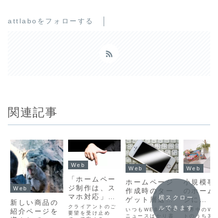
attlaboをフォローする
関連記事
Web
Web
Web
「ホームペー
小規模事
ホームページ
ジ制作は、ス
Web
のホーム
作成時のター
マホ対応」と
横スクロー
ジに
ゲット層選
新しい商品の
いう言葉が矛
クライアントのご
ルできます
WordPr
定。ネットに
世界中のWe
いつもWEBネタの
紹介ページを
盾してきた件
要望を受け止め
は必須な
トのうち35
慣れている人
ニュースばかり書