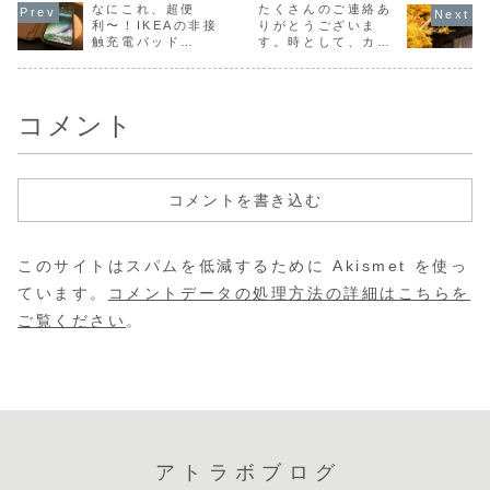
なにこれ、超便
ご相談を受けた場
たくさんのご連絡あ
ジ作成ツール、あ
って、もう1
されてるみたいな
合、ブログやSNS
るいはデータベー
上。。だけ
んで、興味本位で
利〜！IKEAの非接
りがとうございま
で情報発信、
スを利用したCMS
らに10年前
ご紹介。
触充電パッド
す。時として、カス
Googleや
などが新旧で入れ
1997年ご
「NORDMARKE」
タマーセンター、で
Yahoo!JAPANの
替わることです。
「SEO」と
でiPhone Xをワイ
もある。
リスティング広
この場合にそれま
葉はあった
ヤレス充電できまし
告、あるいはア...
でのドメインや...
で。
た！
コメント
コメントを書き込む
このサイトはスパムを低減するために Akismet を使っ
ています。
コメントデータの処理方法の詳細はこちらを
ご覧ください
。
アトラボブログ