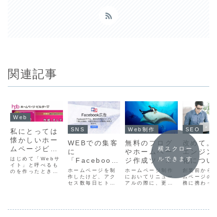
関連記事
Web
SNS
Web制作
SEO
私にとっては
懐かしいホー
WEBでの集客
無料のブログ
改めて。
ムページビル
横スクロー
に
やホームペー
エンジン
ダー。ずいぶ
ルできます
はじめて「Webサ
「Facebook
ジ作成ツール
化につい
んいろんな機
イト」と呼べるも
広告、始めて
からのリニュ
対策＝S
ホームページを制
ホームページ制作
創業前から
のを作ったときに
能ついてた！
みません
作したけど、アク
ーアル。ドメ
においてリニュー
策。
ムページの
利用したのはホー
セス数毎日ヒトケ
アルの際に、更新
務に携わっ
ムページビルダー
か？」と答え
インはどうす
タって・・・。検
の仕組みが入れ替
したが、そ
というソフトでし
る３つの理
るの？
索結果の上位には
わることがありま
10年以上に
た。もう7年も前
表示されるのに、
す。具体的には無
す。と、い
ですけど…。でも
由。
全然問い合わせな
料ブログサービス
は「SEO対
その頃に比べると
い・・・。そんな
や無料ホームペー
いう言葉と
随分「機能追加」