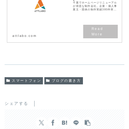
千葉でホームページリニューアル
が得意な制作会社。企業・個人事
業主・団体の制作実績380件突
破！見積無料！わかりやすい料金
体系！デザインとSEOに強い
Web作成業者です。
attlabo.com
スマートフォン
ブログの書き方
シェアする