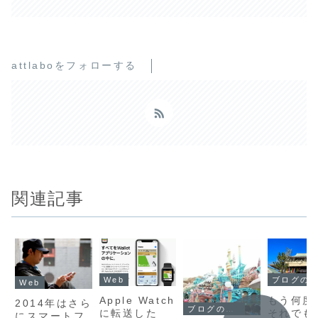
attlaboをフォローする
関連記事
Web
ブログの書き方
Web
Apple Watch
もう何度
2014年はさら
ブログの書き方
に転送した
それでも2
にスマートフ