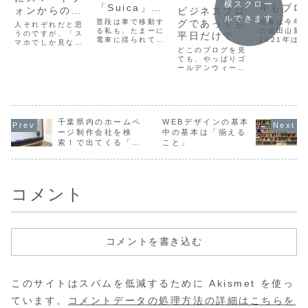
横スクロー
「Suica」が
年もブロ
ォンからのネ
ビジネスブロ
ルできます
エラー(c110)
再開した
ット利用者が
普段は車で移動す
画像は今年
グであっても
人それぞれだと思
で使えなくな
る私も、たまーに
の理由
の成田山新
増える！と確
うのですが、「ス
平日だけでい
電車に揺られてク
2021年は
マホでしか見ない
った時の対処
信させられ
いの？休日に
ライアントを訪れ
かったけど
どこのブログを見
ネット情報」って
法
る機会がありま
2020年元
た、２つの分
ブログ記事を
ても、やっぱりゴ
ありませんか？昨
す。で、その際に
も人多い？
ールデンウィーク
日も書いたLINE
析
更新する価値
無記名Suicaを
感じでした
真っ只中、更新頻
とかスマートフォ
iPhoneのアプリ
てさて毎日
度は少なめです
ン専用、あるいは
「Wallet」を利用
しく動いて
ね・・・。です
メインデバイスな
してApple
中、しかも
が、アトラボは更
サービスが台頭し
Watchに転送して
早々ではな
新します。さっき
たのが2013年だ
あり、改札口は左
も後半にな
千葉県内のホームペ
WEBデザインの基本
帰ってきたばかり
ったと思います。
手首についた
なぜブログ
ですが。
そしてこの流れは
ージ制作会社を検
中の基本は「揃える
Apple Watch...
したのか？
来年も続き2014
索！で出てくる「ま
こと」
明的に載せ
年はさらに...
とめサイト」を逆に
うと...
ご紹介。
コメント
コメントを書き込む
このサイトはスパムを低減するために Akismet を使っ
ています。
コメントデータの処理方法の詳細はこちらを