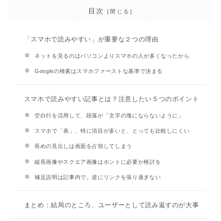
目次
「スマホで読みやすい」が重要な２つの理由
ネットを見るのはパソコンよりスマホの人が多くなったから
Googleの検索はスマホファーストな基準で決まる
スマホで読みやすい記事とは？注意したい５つのポイント
空白行を活用して、段落が「文字の塊にならないように」
スマホで「表」、特に項目が多いと、とっても比較しにくい
長めの見出しは画面を占領してしまう
縦長画像やスクエア画像はホントに必要か検討を
補足説明は記事内で。逆にリンクを張り過ぎない
まとめ：結局のところ、ユーザーとして読み返すのが大事