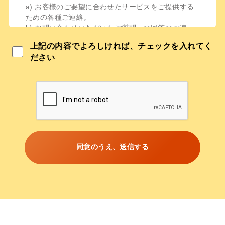
a) お客様のご要望に合わせたサービスをご提供する
ための各種ご連絡。
b) お問い合わせいただいたご質問への回答のご連
絡。
上記の内容でよろしければ、チェックを入れてく
取得した個人情報は、ご本人の同意なしに目的以外で
ださい
は利用しません。
情報が漏洩しないよう対策を講じ、従業員だけでなく
委託業者も監督します。
ご本人の同意を得ずに第三者に情報を提供しません。
ご本人からの求めに応じ情報を開示します。
公開された個人情報が事実と異なる場合、訂正や削除
に応じます。
個人情報の取り扱いに関する苦情に対し、適切・迅速
に対処します。
同意のうえ、送信する