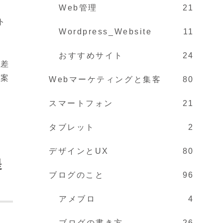
Web管理
21
ト
Wordpress_Website
11
おすすめサイト
24
の差
提案
Webマーケティングと集客
80
スマートフォン
21
タブレット
2
デザインとUX
80
提
ブログのこと
96
アメブロ
4
ブログの書き方
26