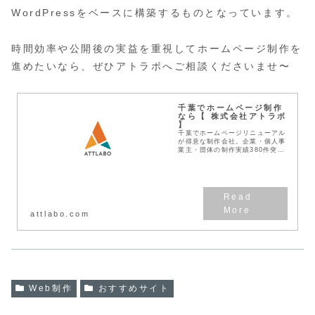
WordPressをベースに構築するものとなっています。
時間効率や公開後の実益を重視してホームページ制作を
進めたいなら、ぜひアトラボへご相談くださいませ〜
千葉でホームページ制作
なら【 株式会社アトラボ
】
千葉でホームページリニューアル
が得意な制作会社。企業・個人事
業主・団体の制作実績380件突
破！見積無料！わかりやすい料金
体系！デザインとSEOに強い
Web作成業者です。
attlabo.com
Web制作
おすすめサイト