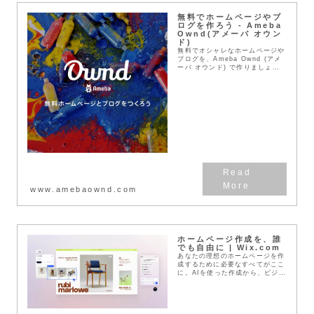
無料でホームページやブ
ログを作ろう - Ameba
Ownd(アメーバ オウン
ド)
無料でオシャレなホームページや
ブログを、Ameba Ownd (アメ
ーバ オウンド) で作りましょ
う。オシャレなデザインテンプレ
ートも多く、独自ドメイン・アク
セス解析・SEO対策・SNS連携
など、無料...
www.amebaownd.com
ホームページ作成を、誰
でも自由に | Wix.com
あなたの理想のホームページを作
成するために必要なすべてがここ
に。AIを使った作成から、ビジネ
ス向け機能まで。無料でお試しい
ただけます。