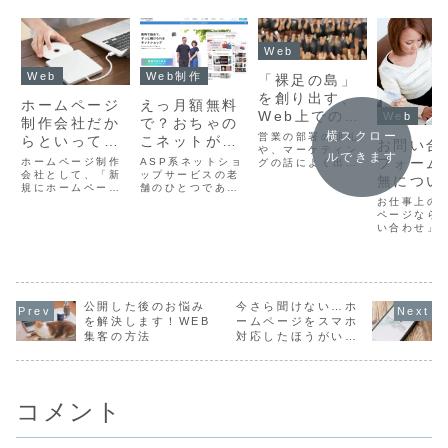
Web
Web
Web制作
「裸足の島」
を創り出す、
ホームページ
えっ月額無料
Web上でのマ
Web
制作会社だか
で？おちゃの
ーケティング
横スクロー
営業の部署の朝礼
らといって
こネットがス
お問い合
や、マーケティン
ルできます
「作ったほう
タートアップ
フォーム
ホームページ制作
ASP系ネットショ
グの話によく出て
がいいです
会社として、「新
プランをスタ
ップサービスの老
くる「裸足の島」
無につい
規にホームページ
舗のひとつである
の話、ご存知です
よ」ではイケ
ート！
えること
を作成したい」
「おちゃのこネッ
お仕事上の
か？私も営業マン
ナイ
「今のホームペー
ト」に月額無料の
いです。
ページなら
の経験があるの
ジをリニューアル
「スタートアップ
い合わせ」
で、何度か聞かさ
したい」とお問い
プラン」が登場し
する目的で
れた記憶がありま
合わせをいただく
たそうです。しば
れているこ
すが…。
のですが、すべて
らく見ないうちに
とんどでし
のお客様が「アト
ホームページもリ
では、ユー
ラボさん、頼んだ
ニューアルされて
求めるファ
よ」とは言ってく
て、以前のイメー
公開した後のお悩み
今さら聞けない…ホ
コンタクト
れません。それは
ジからだいぶ変わ
しょうか？
を解決します！WEB
ームページをスマホ
デザイン的な好み
ったなぁ…。
フォームか
集客の方法
対応したほうがいい
だったり、ご予算
ょうか？お
８つの理由とは？
の...
しょうか？
コメント