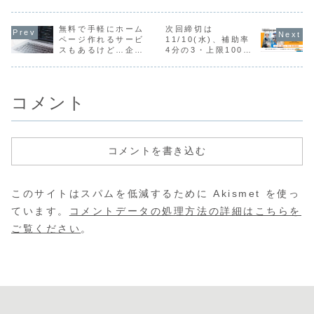
ただいておりま
か？」って聞いた
できます。特に
どのお打ち
す。お話が順調に
ことがあります。
Wordpressなど
で伺った際
進み、無事ご依頼
その方はいきなり
のCMSを導入し
るいは「ち
をいただくと「ど
無料で手軽にホーム
次回締切は
「2才の娘がいる
「更新できるホー
気になるこ
うしてアトラボを
ページ作れるサービ
11/10(水)、補助率
んですけど」「そ
ムページ」を構築
メールやメ
選んでいただけた
スもあるけど…企業
4分の3・上限100万
の子と話すよう
されたクライ...
ジで送って
のでしょうか？」
向けホームページに
円の小規模事業者持
に、...
だ...
とお聞きすること
はオススメしない３
続化補助金<低感染
があります。ネッ
つの理由
リスク型ビジネス枠
ト集客から売上に
>
つ...
コメント
コメントを書き込む
このサイトはスパムを低減するために Akismet を使っ
ています。
コメントデータの処理方法の詳細はこちらを
ご覧ください
。