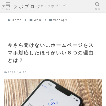
アトラボブログ
アトラボブログ
メニュー
検索
Home
Web
Web制作
今さら聞けない…ホームページをス
マホ対応したほうがいい８つの理由
とは？
2021.10.28