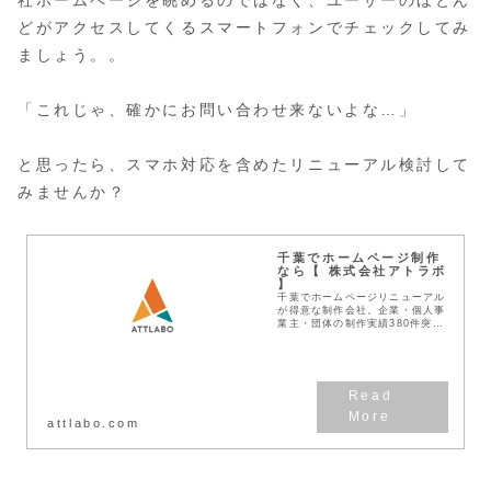
社ホームページを眺めるのではなく、ユーザーのほとん
どがアクセスしてくるスマートフォンでチェックしてみ
ましょう。。
「これじゃ、確かにお問い合わせ来ないよな…」
と思ったら、スマホ対応を含めたリニューアル検討して
みませんか？
千葉でホームページ制作
なら【 株式会社アトラボ
】
千葉でホームページリニューアル
が得意な制作会社。企業・個人事
業主・団体の制作実績380件突
破！見積無料！わかりやすい料金
体系！デザインとSEOに強い
Web作成業者です。
attlabo.com