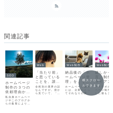
関連記事
Web
Web制作
Web制作
「当たり前」
納品後の「ホ
嬉しかっ
SEO
と思っている
ームページ管
言。制作
横スクロー
ことを、誰も
理」を、それ
ライアン
ホームページ
ルできます
がわかりやす
でも推奨する
らいただ
全然別の業界の話
ホームページ制作
アトラボの
制作の３つの
く伝えるため
なんですが。傍か
理由。
には、企業にとっ
「おこと
ページ制作
依頼理由から
ら見ていて、「す
てそれなりの費用
した後もク
のがホームペ
ば」-20
読み取る、ネ
ごく丁寧に説明す
がかかるため、制
ントとのお
私自身ホームペー
ージ
る営業マンだな
作後公開した後の
いを続けさ
ット集客が売
ジやこのブログか
ー」と感心させら
ランニングコスト
ただけるこ
らの集客により、
上につながる
れて「お客さんと
はできれば抑えた
とんどです
ホームページ制作
秘訣。
話すときどんなこ
い、というお気持
のでリニュ
のご依頼などをい
と気をつけてます
ち、とっても理解
や、他の印