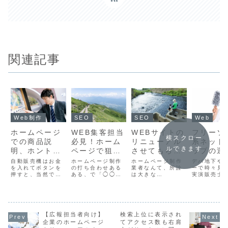
関連記事
Web制作
SEO
SEO
Web
ホームページ
WEB集客担当
WEBサイトの
フリーソ
横スクロー
での商品説
必見！ホーム
リニューアル
系ネット
ルできます
明、ホントに
ページで狙う
させてもらっ
ップの運
PDFファイル
べき「キーワ
たあとに、最
の方へ。
自動販売機はお金
ホームページ制作
ホームページ制作
デパ地下や
でいいんです
を入れてボタンを
ード」の考え
の打ち合わせある
も歓喜する瞬
業者なんて、所詮
BASEや
ーで時々見
押すと、当然です
ある、で「◯◯っ
は大きな
実演販売士
か？
方。
間！
STORE
が商品が出てきま
てキーワードで、
「Google」とい
最近お目に
討する前
すよね。インター
検索結果の１位に
う大河のうえで危
ていない気
ネットでGoogle
表示できる？」と
うい姿勢でパソコ
のですが、
やBingなどの検索
いう確認をいただ
ンに向かっている
コロナ禍で
サイトで出てくる
くことがありま
だけの小さな存
減ってるん
検索結果をクリッ
す。勇気をもって
在・・・。はっ！
ね。それに
【広報担当者向け】
検索上位に表示され
クするとホームペ
「お約束はできま
ついついネガティ
新型コロナ
企業のホームページ
てアクセス数も右肩
ージが出てくる、
せん」とお話する
ブな発言をしてし
おいては、