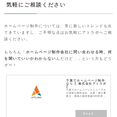
気軽にご相談ください
ホームページ制作については、常に新しいトレンドも出
てきていますし、ご不明な点はお気軽にアトラボへご相
談ください。
もちろん「
ホームページ制作会社に問い合わせる時、何
を聞いていいかわからない
んだけど…」という方もどう
ぞ〜！
千葉でホームページ制作
なら【 株式会社アトラボ
】
千葉でホームページリニューアル
が得意な制作会社。企業・個人事
業主・団体の制作実績380件突
破！見積無料！わかりやすい料金
体系！デザインとSEOに強い
Web作成業者です。