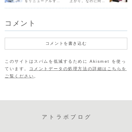
をリニューアルする
上がり。なのに問い
と思いきや、…出
のですが、何かの
まいました。で
ロン株が猛
タイミングとは？
合わせが来ないホー
てきたのがPDFフ
作業をすればカン
も、ホームページ
っています
ムページの改善策と
ァイルのリンクだ
タンに…というも
制作業者として、
このような
は？
った…...
のではなく、変動
Googleという巨
脅威が続く
す...
大な...
で...
コメント
コメントを書き込む
このサイトはスパムを低減するために Akismet を使っ
ています。
コメントデータの処理方法の詳細はこちらを
ご覧ください
。
アトラボブログ