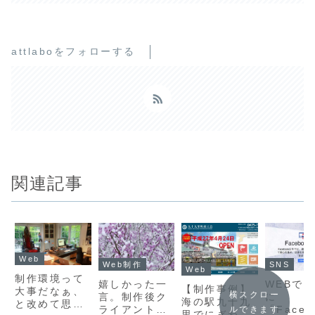
attlaboをフォローする
関連記事
Web
Web制作
SNS
Web
制作環境って
嬉しかった一
WEBで
【制作事例】
大事だなぁ、
横スクロー
言。制作後ク
に
海の駅九十九
と改めて思い
ライアントか
「Faceb
ルできます
里でにぎわ