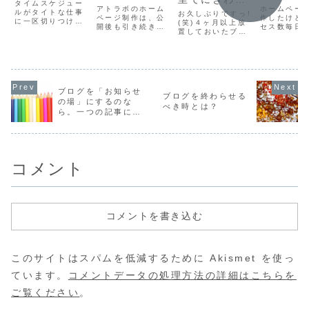
ました。
タイムスケジュー
らいただいた
広告、始
アトラボのホーム
ホームペー
う、地元の商
ルがタイトな仕事
お久しぶりですっ!
「おこと
ページ制作は、公
みません
作したけど
に一区切りつけ
工会サイトを
(笑)４ヶ月以上放
開後も引き続き管
セス数毎日
ば」-2022冬
か？」と
て、ブログ書いて
置しておいたブロ
制作したので
理業務でサポート
タって・・
います。以下、本
グにいきなりエン
る３つの
させていただくの
索結果の上
ご紹介！
日の制作から思っ
トリさせていただ
で、数カ月後、1
表示される
由。
たことを。。。
きます。しかも
年、3年…と、ホ
全然問い合
2014年夏に納品
ームページ制作後
い・・・。
させていただいた
の事業に与えたイ
ご相談を受
サイトの制作事例
ンパクトなど、ご
合、ブログや
ブログを「お知らせ
ご紹介という図々
ブログを終わらせる
感想をいただくこ
で情報発信
の場」にするのな
しさ…。そう、意
べき時とは？
とも多いです。千
Googleや
ら。一つの記事に一
外と元気に制作活
葉県内のお客様が
Yahoo!JA
動行っております
つのイベントだけを
多いので、少しま
リスティン
っ！
書くべしっ！
とまったリニュ
告、あるいは
ー...
コメント
コメントを書き込む
このサイトはスパムを低減するために Akismet を使っ
ています。
コメントデータの処理方法の詳細はこちらを
ご覧ください
。