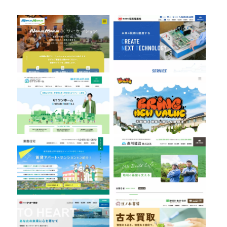
株式会社GTワンホーム
株式会社Bring
有限会社東豊住宅
森川建設株式会社
株式会社トオーツウ
豆ノ木書房
ちばみどり農業協同組合
鈴木土建株式会社