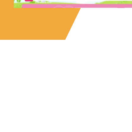
コテージ＆ペンションNANJA
株
MONJA