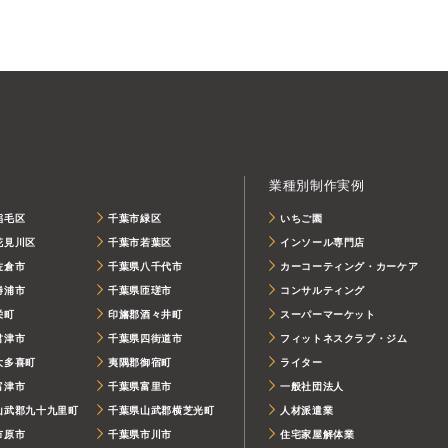
業種別制作実例
稲毛区
千葉市緑区
いちご園
花見川区
千葉市若葉区
インソール専門店
佐倉市
千葉県八千代市
カーコーティング・カーケア
勝浦市
千葉県匝瑳市
コンサルティング
栄町
印旛郡酒々井町
スーパーマーケット
君津市
千葉県四街道市
フィットネスクラブ・ジム
大多喜町
夷隅郡御宿町
ライター
富津市
千葉県富里市
一般社団法人
山武郡九十九里町
千葉県山武郡横芝光町
人材派遣業
市原市
千葉県市川市
住宅家屋解体業