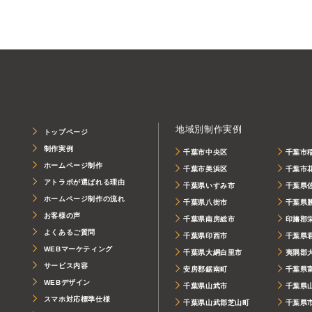
地域別制作実例
トップページ
制作実例
千葉市中央区
千葉市
ホームページ制作
千葉市美浜区
千葉市
アトラボが選ばれる理由
千葉県いすみ市
千葉県
ホームページ制作の流れ
千葉県八街市
千葉県
お客様の声
千葉県南房総市
印旛郡
よくあるご質問
千葉県印西市
千葉県
WEBマーケティング
千葉県大網白里市
夷隅郡
サービス内容
安房郡鋸南町
千葉県
WEBデザイン
千葉県山武市
千葉県
スマホ対応標準仕様
千葉県山武郡芝山町
千葉県