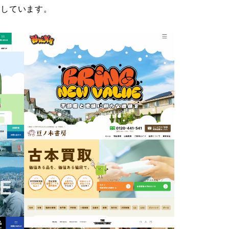
2026/01/06
案しています。
千葉県匝瑳市
豆ノ木書房
2025/09/26
千葉県八千代市
THE CONDUCTORS
2025/05/28
神奈川県