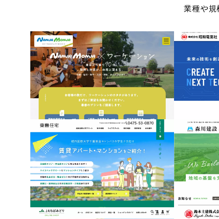
2026/03/16
業種や規
千葉県山武郡横芝光町
有限会社東豊住宅
2025/12/22
千葉県東金市
ちばみどり農業協同組合
2025/09/09
千葉県匝瑳市