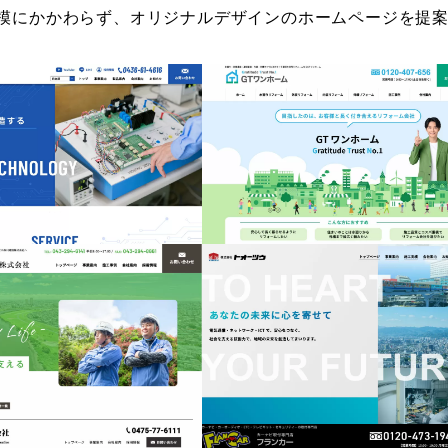
2026/02/23
2026/01/26
模にかかわらず、オリジナルデザインのホームページを提
千葉県市原市
千葉県千葉市中央区
森川建設株式会社
株式会社トオーツウ
2025/11/17
2025/10/27
千葉県千葉市緑区
長崎県
鈴木土建株式会社
フランカー株式会社
2025/08/08
2025/07/22
千葉県大網白里市
千葉県千葉市若葉区