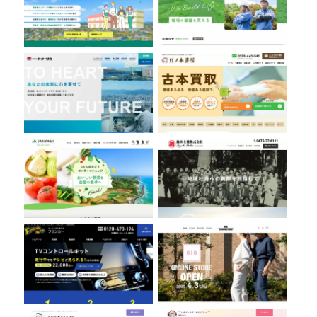
株式会社トオーツウ
豆ノ木書房
ちばみどり農業協同組合
鈴木土建株式会社
フランカー株式会社
THE CONDUCTORS
九十九里ワイナリー
フルガキ・メディカルグループ