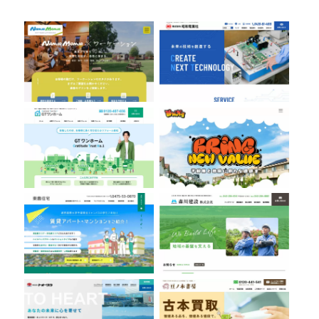
株式会社GTワンホーム
株式会社Bring
有限会社東豊住宅
森川建設株式会社
株式会社トオーツウ
豆ノ木書房
ちばみどり農業協同組合
鈴木土建株式会社