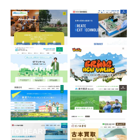
株式会社GTワンホーム
株式会社Bring
有限会社東豊住宅
森川建設株式会社
株式会社トオーツウ
豆ノ木書房
ちばみどり農業協同組合
鈴木土建株式会社