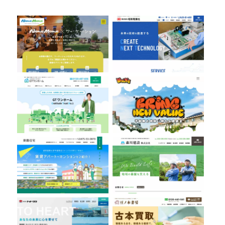
株式会社GTワンホーム
株式会社Bring
有限会社東豊住宅
森川建設株式会社
株式会社トオーツウ
豆ノ木書房
ちばみどり農業協同組合
鈴木土建株式会社