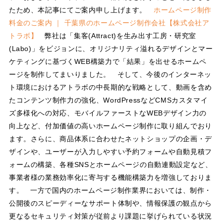
たため、本記事にてご案内申し上げます。
ホームページ制作
料金のご案内 ｜ 千葉県のホームページ制作会社【株式会社ア
トラボ】
弊社は「集客(Attract)を生み出す工房・研究室
(Labo)」をビジョンに、オリジナリティ溢れるデザインとマー
ケティングに基づくWEB構築力で「結果」を出せるホームペ
ージを制作してまいりました。 そして、今後のインターネッ
ト環境におけるアトラボの中長期的な戦略として、動画を含め
たコンテンツ制作力の強化、WordPressなどCMSカスタマイ
ズ多様化への対応、モバイルファーストなWEBデザイン力の
向上など、付加価値の高いホームページ制作に取り組んでおり
ます。さらに、商品体系に合わせたネットショップの企画・デ
ザインや、ユーザーが入力しやすい予約フォームや自動見積フ
ォームの構築、各種SNSとホームページの自動連動設定など、
事業者様の業務効率化に寄与する機能構築力を増強しておりま
す。 一方で国内のホームページ制作業界においては、制作・
公開後のスピーディーなサポート体制や、情報保護の観点から
更なるセキュリティ対策が従前より課題に挙げられている状況