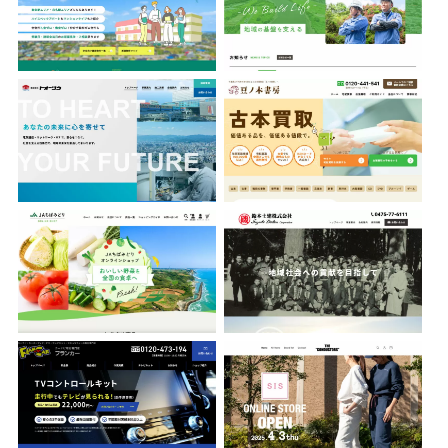
株式会社トオーツウ
豆ノ木書房
ちばみどり農業協同組合
鈴木土建株式会社
フランカー株式会社
THE CONDUCTORS
九十九里ワイナリー
フルガキ・メディカルグループ