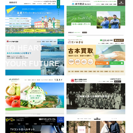
株式会社トオーツウ
豆ノ木書房
ちばみどり農業協同組合
鈴木土建株式会社
フランカー株式会社
THE CONDUCTORS
九十九里ワイナリー
フルガキ・メディカルグループ