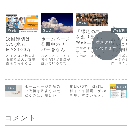
Web
Web
SEO
Web制作
「裸足の島」
を創り出す、
次回締切は
ホームページ
ありがと
Web上でのマ
横スクロー
3/9(水)、
公開中のサー
ざいます
ーケティング
ルできます
営業の部署の朝礼
MAX100万円
バーをなんと
作実例掲
や、マーケティン
の補助金！中
かしたい！に
200件に
オミクロン株によ
お久しぶりです！
アトラボは
グの話によく出て
小企業向け・
る感染拡大、首都
もお応えしま
梅雨だけど夏空が
ページの新
くる「裸足の島」
圏もそろそろピー
続いているので
作・リニュ
の話、ご存知です
小規模事業者
す。
クアウト？という
(?)1年ぶりにブロ
を主な事業
か？私も営業マン
持続化補助金
声も聞こえ始めて
グ再開してみま
展開してい
の経験があるの
ますが、実際に感
す…。弊社ホーム
ですが、具
で、何度か聞かさ
<低感染リス
染した場合「軽
ページ制作会社な
してこれま
れた記憶がありま
ク型ビジネス
症」と診断されて
ので、クライアン
作実例を自
すが…。
枠>が受付
いる人も結構キツ
トとのお打ち合わ
ムページに
ホームページ更新の
昨日6/6で「ほぼ日
そうなので…注意
せ時に出る話なの
させていた
ご依頼を数多くいた
刊イトイ新聞」が20
中！
しながらポストコ
ですが「ウチ、
おります。
だくのは、嬉しいこ
周年。すごいなぁ。
ロナを夢見る
◯◯のサーバーな
が昨日200
と。
日々。。中小企業
んだけど大丈
達しました
においてコロナ収
夫？」ってご相談
束後は「大きなチ
をよく受けます。
ャンス...
…あん...
コメント