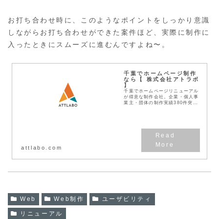
お打ち合わせ時に、このようなポイントをしっかり意識
しながらお打ち合わせができた案件ほど、実際に制作に
入ったときにスムーズに進むんですよね〜。
千葉でホームページ制作
なら【 株式会社アトラボ
】
千葉でホームページリニューアル
が得意な制作会社。企業・個人事
業主・団体の制作実績380件突
破！見積無料！わかりやすい料金
体系！デザインとSEOに強い
Web作成業者です。
attlabo.com
Web
Web制作
ユーザビリティ
リニューアル