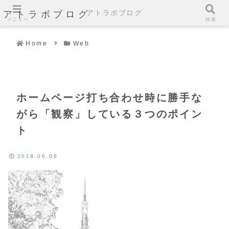
アトラボブログ
アトラボブログ
メニュー
検索
Home
Web
ホームページ打ち合わせ時に勝手な
がら「観察」している３つのポイン
ト
2018.06.06