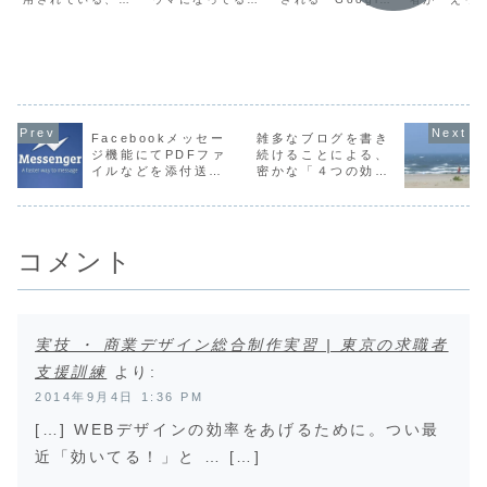
か？
ポイント
３つのポイン
いうデータもある
っていませんか？
広告」。いわゆる
てぐらいに
ト。
ほどCMS(コンテ
それでも社会人に
リスティング広告
減少してま
ンツ管理システム)
なれば、自然と
の代表たる広告で
ね〜。今日
で圧倒的なシェア
「ビジネスライ
すが、この広告運
都圏も飲食
を誇る
ク」な文章をメモ
用についてお問い
限が大幅に
Wordpress(ワー
したり、Wordや
合わせが増えてい
れるみたい
ドプレス)。確かに
メールソフトで打
ます。以前に比べ
「アフター
弊社でもホームペ
つことには慣れて
れば企業のWEB担
ナ？」とい
ージ制作、となっ
くるんですが、
当者でも始めやす
のなか、あ
Facebookメッセー
雑多なブログを書き
た場合、だいたい
WEBに書く文章っ
く設定もしやすく
業種で「ア
ジ機能にてPDFファ
続けることによる、
半分は
て「わかりやすく
なっていますが、
コロナを見
Wordpress...
伝えること」を突
上手に...
た…」とい
イルなどを添付送信
密かな「４つの効
き...
を感じま...
する方法
能」
コメント
実技 ・ 商業デザイン総合制作実習 | 東京の求職者
支援訓練
より:
2014年9月4日 1:36 PM
[…] WEBデザインの効率をあげるために。つい最
近「効いてる！」と … […]