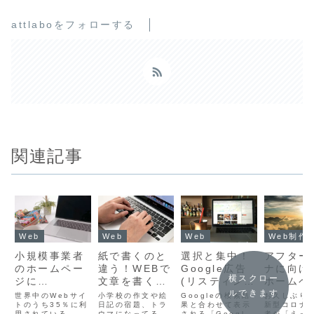
attlaboをフォローする
関連記事
Web
Web
Web
Web制作
小規模事業者
紙で書くのと
選択と集中！
アフター
のホームペー
違う！WEBで
Google広告
ナに向け
横スクロー
ジに
文章を書くと
(リスティング
ホームペ
ルできます
WordPress
きに押さえて
広告)で成果を
制作
世界中のWebサイ
小学校の作文や絵
Googleの検索結
お久しぶり
は必須なの
トのうち35％に利
ほしい５つの
日記の宿題、トラ
あげるための
果と合わせて表示
新型コロナ
用されている、と
ウマになってる人
される「Google
者が「えっ