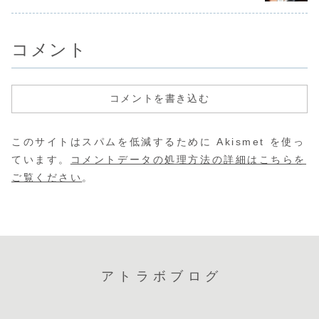
ど、そろそろ飽き
設決定〜
11、実質使えなくな
とっては「カタチ
の情報を晒
ィ―。
たなぁと思ったの
のないもの」とま
につながる
ります。
と、日本じゃあま
で言われるホーム
公的なサー..
り見...
ペ...
コメント
コメントを書き込む
このサイトはスパムを低減するために Akismet を使っ
ています。
コメントデータの処理方法の詳細はこちらを
ご覧ください
。
アトラボブログ