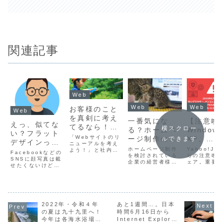
関連記事
Web
Web
Web
お客様のこと
Web
を真剣に考え
一番気にな
【注意喚
えっ、似てな
てるなら！ユ
横スクロー
る？ホームペ
Window
い？フラット
ーザビリティ
「Webサイトのリ
ージ制作の料
XP、
ルできます
デザインっぽ
の観点からサ
ニューアルを考え
金って何にか
Window
ホームページ制作
Yahoo!JA
よう！」と社内で
いアバターが
イトをリニュ
Facebookなどの
かる費用な
を検討されている
Vistaだ
らの注意喚
議題が上がった場
作れる
SNSに顔写真は載
ーアルするメ
企業の経営者様や
ェア。重要
合。デザインをも
の？をまとめ
以降
せたくないけど、
「avataaars
担当者様にとっ
をそのまま
う少し元気な感じ
リット
親しみをこめ
てみた。
Yahoo!
て、一番気になる
るのは危険
に！とか「見た
generator」
て・・・ってとき
ところは「結局希
ことで暗号
め」の話で盛り上
Nのウェ
に「アバター」は
望する内容で、い
通信の盗聴
がるパターン多い
便利、ですねー。
ービスが
くらかかるんだろ
んを防ぐ技
と思いますが、断
私もInstagramの
できなく
う？」という費用
年々向上し
言します。大事な
アカウントにはど
2022年・令和４年
あと1週間…。日本
について、ではな
す。逆に以
のはデザインをチ
る！？
こかで作ったアバ
の夏は九十九里へ！
時間6月16日から
いでしょうか？商
うに危険性
ョコチョコ返るよ
ター載せてますけ
今年は各海水浴場開
Internet Explorer
品を扱う企業様に
通信は、ユ
りもユーザビリテ