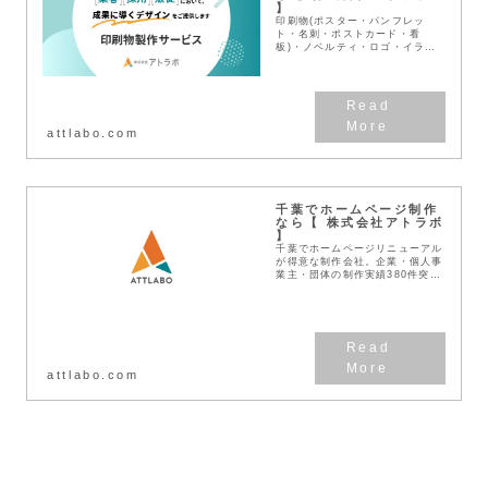
】
印刷物(ポスター・パンフレッ
ト・名刺・ポストカード・看
板)・ノベルティ・ロゴ・イラス
トのデザインもアトラボへ。デザ
インの力で千葉を元気に！WEB
戦略との相乗効果を生み出すデザ
インを高品質低価格でご提案...
attlabo.com
千葉でホームページ制作
なら【 株式会社アトラボ
】
千葉でホームページリニューアル
が得意な制作会社。企業・個人事
業主・団体の制作実績380件突
破！見積無料！わかりやすい料金
体系！デザインとSEOに強い
Web作成業者です。
attlabo.com