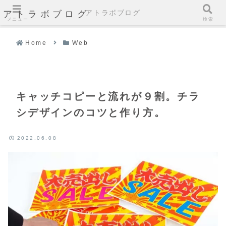
アトラボブログ
アトラボブログ
メニュー
検索
Home
Web
キャッチコピーと流れが９割。チラ
シデザインのコツと作り方。
2022.06.08