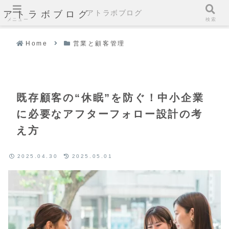
アトラボブログ
アトラボブログ
メニュー
検索
Home
営業と顧客管理
既存顧客の“休眠”を防ぐ！中小企業
に必要なアフターフォロー設計の考
え方
2025.04.30
2025.05.01