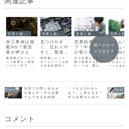
関連記事
営業と顧客管理
営業と顧客管理
営業と顧客管理
営業と顧客管理
加工事例は掲
見つけやす
営業効率アッ
ホームペ
横スクロー
載NG？製造
く、伝わりや
プ！中小企業
リニュー
ルできます
業が押さえる
すく。製造業
が取り組むべ
の社内承
べきWeb公開
サイトの製品
きSEO・
う取り付
製造業のホームペ
製造業にとって、
中小企業が営業活
「営業でも
のルールと代
ージ改善をご相談
ページ設計5
ホームページは単
MEO・EFO
動で直面する課題
る？営業
いやすいホ
いただく中で、よ
なる会社案内にと
の一つは、限られ
ージがあれ
替案
つの鉄則
活用法
者が社内
く話題に上がるの
どまらず、立派な
たリソースの中で
「競合はホ
かすため
が「加工事例を載
営業ツールです。
見込み客を効率よ
ージから問
せたい」という要
特に「製品案内ペ
く獲得することで
せが来てい
備とポイ
望です。特に金属
ージ」は、顧客に
す。従来の飛び込
に…」。そ
加工や精密加工、
自社の強みや対応
み営業や電話営業
とを感じた
溶接・切削・板金
領域を伝える重要
だけでは、労力が
社内での問い合わせ
「うちもXやるべ
ありません
などを手がける企
な役割を担ってい
かかる上に成果が
小企業では
を減らす！中小企業
き？」に答えます！
業では、「どんな
ます。 日本を代表
出にくいという悩
ムページリ
でもできる社内情報
中小企業のための
加工ができるのか
するような精密機
みも多いでしょ
アルを決め
共有の始め方
BtoB集客×SNS戦略
を見せないと伝わ
器メーカーの製品
う。 そんな中で注
経営者や役
らない」という実
ページを見れば、
目されているの
ることがほ
感を持っている
その緻密な分類...
が、Webサイト
です。しか
方...
を...
業...
コメント