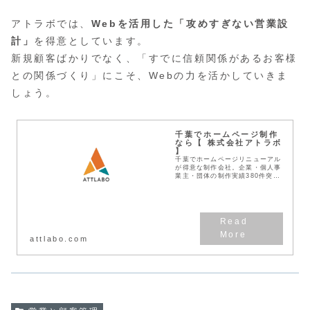
アトラボでは、
Webを活用した「攻めすぎない営業設
計」
を得意としています。
新規顧客ばかりでなく、「すでに信頼関係があるお客様
との関係づくり」にこそ、Webの力を活かしていきま
しょう。
千葉でホームページ制作
なら【 株式会社アトラボ
】
千葉でホームページリニューアル
が得意な制作会社。企業・個人事
業主・団体の制作実績380件突
破！見積無料！わかりやすい料金
体系！デザインとSEOに強い
Web作成業者です。
attlabo.com