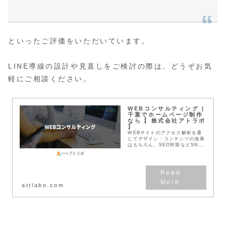
といったご評価をいただいています。
LINE導線の設計や見直しをご検討の際は、どうぞお気
軽にご相談ください。
WEBコンサルティング |
千葉でホームページ制作
なら【 株式会社アトラボ
】
WEBサイトのアクセス解析を通
じてデザイン・コンテンツの改善
はもちろん、SEO対策などSNS
戦略など、集客できるWEB戦略
をご提案します。リスティング広
告やSNS広告の運用代行等、ご
予算に応じたWEB...
attlabo.com