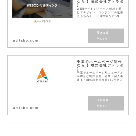
なら【 株式会社アトラボ
】
WEBサイトのアクセス解析を通
じてデザイン・コンテンツの改善
はもちろん、SEO対策などSNS
戦略など、集客できるWEB戦略
をご提案します。リスティング広
告やSNS広告の運用代行等、ご
予算に応じたWEB...
attlabo.com
千葉でホームページ制作
なら【 株式会社アトラボ
】
千葉でホームページリニューアル
が得意な制作会社。企業・個人事
業主・団体の制作実績380件突
破！見積無料！わかりやすい料金
体系！デザインとSEOに強い
Web作成業者です。
attlabo.com