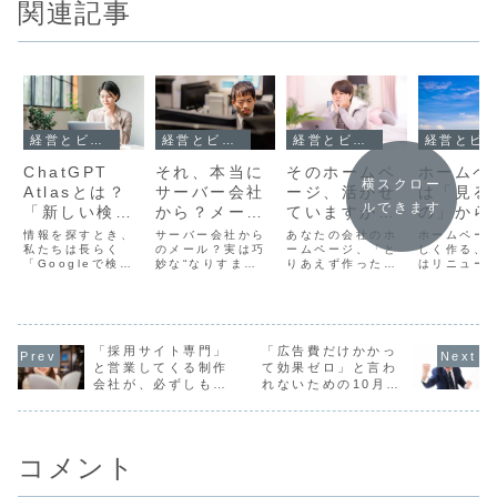
関連記事
経営とビジネス効率化
経営とビジネス効率化
経営とビジネス効率化
経営とビジネス効率化
ChatGPT
それ、本当に
そのホームペ
ホームペ
横スクロー
Atlasとは？
サーバー会社
ージ、活かせ
は「見る
ルできます
「新しい検
から？メール
ていますか？
の」から
索」の仕組み
トラブルを防
千葉の中小企
務を効率
情報を探すとき、
サーバー会社から
あなたの会社のホ
ホームペー
と中小企業の
私たちは長らく
ぐ迷惑メール
のメール？実は巧
業が見直すべ
ームページ、「と
るもの」
しく作る、
「Googleで検索
妙な“なりすま
りあえず作っただ
はリニュー
活用法
対策ガイド
きWeb活用法
今見直し
する」ことが当た
し”かもしれません
け」になっていま
る際、「会
Webの
り前の習慣になっ
ここ最近、「ドメ
せんか？ 例えば、
が載ってい
ていました。 しか
イン更新の支払い
こんな状態のまま
分」「デザ
し、2025年10月
ができていませ
放置していません
きれいにな
に登場した
ん」「メールサー
か？ **10年以上
い」と考え
「ChatGPT
「採用サイト専門」
バーがいっぱいで
「広告費だけかかっ
前**に作ったま
せんか？も
Atlas」 は、その
す」などと書かれ
ま、デザインや情
ん、それも
と営業してくる制作
て効果ゼロ」と言わ
前提を大きく揺る
たメールを受け取
報が古い。 起業時
ページの大
会社が、必ずしもベ
れないための10月の
がす革新です。(ま
ったことはありま
に「名刺代わり」
割です。し
ストではない理由
Web戦略
だmacOS版だ
せんか？一見する
として作ったけれ
2026年の
け？) これは単
と、契約している
ど、「なくてもい
ームページ
な...
レンタルサーバー
いかな」...
れ以上の役
会...
め...
コメント