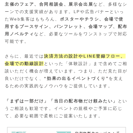
主催のフェア、合同相談会、展示会出展
など、多様なシ
ーンでの支援実績があります。LPや広告バナーといっ
たWeb集客はもちろん、
ポスターやチラシ、会場で使
用するブースサイン、パンフレット、会場マップ、配布
用ノベルティ
など、必要なツールをワンストップで対応
可能です。
さらに、最近では
決済方法の設計やLINE登録フロー、
会場での動線設計
といった「体験設計」まで含めてご相
談いただく機会が増えています。つまり、ただ見た目が
良いだけでなく、
“効果の出るイベントづくり”
を支え
るための実践的なノウハウをご提供しています。
「まずは一部だけ」「当日の配布物だけ頼みたい」
とい
うご相談も歓迎です。イベントの規模やご予算に応じ
て、必要な範囲で柔軟にご提案いたします。