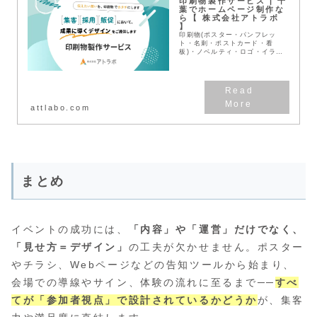
印刷物製作サービス | 千
葉でホームページ制作な
ら【 株式会社アトラボ
】
印刷物(ポスター・パンフレッ
ト・名刺・ポストカード・看
板)・ノベルティ・ロゴ・イラス
トのデザインもアトラボへ。デザ
インの力で千葉を元気に！WEB
戦略との相乗効果を生み出すデザ
インを高品質低価格でご提案...
attlabo.com
まとめ
イベントの成功には、
「内容」や「運営」だけでなく、
「見せ方＝デザイン」
の工夫が欠かせません。ポスター
やチラシ、Webページなどの告知ツールから始まり、
会場での導線やサイン、体験の流れに至るまで──
すべ
てが「参加者視点」で設計されているかどうか
が、集客