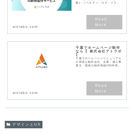
板)・ノベルティ・ロゴ・イラス
トのデザインもアトラボへ。デザ
インの力で千葉を元気に！WEB
戦略との相乗効果を生み出すデザ
インを高品質低価格でご提案...
attlabo.com
千葉でホームページ制作
なら【 株式会社アトラボ
】
千葉でホームページリニューアル
が得意な制作会社。企業・個人事
業主・団体の制作実績380件突
破！見積無料！わかりやすい料金
体系！デザインとSEOに強い
Web作成業者です。
attlabo.com
デザインとUX