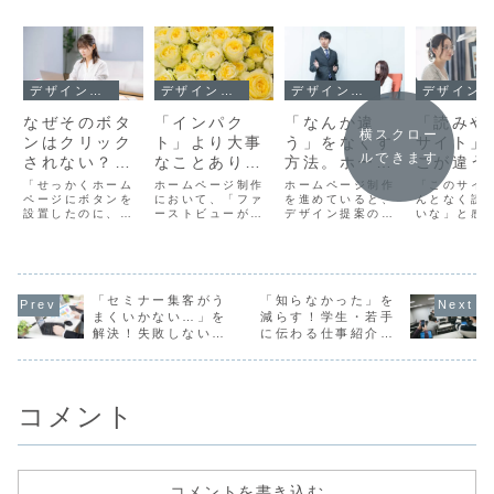
デザインとUX
デザインとUX
デザインとUX
デザインとUX
なぜそのボタ
「インパク
「なんか違
「読みや
横スクロー
ンはクリック
ト」より大事
う」をなくす
サイト」
ルできます
されない？視
なことありま
方法。ホーム
こが違う
線誘導で成果
す！ホームペ
ページ制作で
Webデ
「せっかくホーム
ホームページ制作
ホームページ制作
「このサイ
を上げるWeb
ページにボタンを
ージのファー
において、「ファ
最初に決める
を進めていると、
で差が出
んとなく読
設置したのに、ま
ーストビューが重
デザイン提案の段
いな」と感
デザイン
ストビュー設
べき「たった
「文字ま
ったくクリックさ
要である」という
階でこんな言葉を
とはありま
計
一人」
り」の考
れない…」 「お問
認識は、すでに多
いただくことがあ
か？特別に
い合わせフォーム
くの企業で共有さ
ります。「なんか
デザインや
への導線を増やし
れています。ま
違うんですよ
演出がある
たのに、成果が変
た、スマートフォ
ね…」制作側とし
もないのに
わらない…」 そん
「セミナー集客がう
ンでの閲覧が主流
「知らなかった」を
ては、ヒアリング
と文章が頭
なご相談をいただ
となっている現
内容をもとに構成
てくる。そ
まくいかない…」を
減らす！学生・若手
く中で、原因とし
在、限られた画面
を考え、ターゲッ
Webサイト
解決！失敗しない集
に伝わる仕事紹介の
て多く見られるの
の中でどのように
トを想定し、導線
ある共通点
客方法と成功のコツ
ポイントとは？
が「視線誘導」の
情報を伝えるかが
や情報設計を整理
ます。その
設計ミスです。 ど
重要であること
したうえでデザイ
は、文字ま
れだけおし...
も、今や前提と言
ンを作っていま
設計にあり
えるで...
す。そ...
見出...
コメント
コメントを書き込む