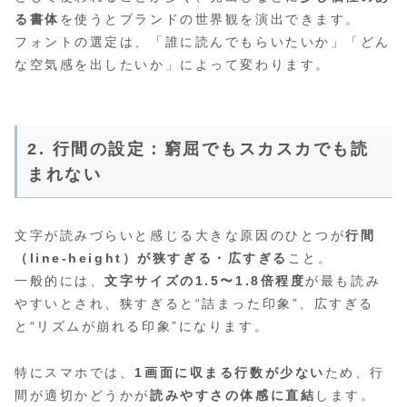
る書体
を使うとブランドの世界観を演出できます。
フォントの選定は、「誰に読んでもらいたいか」「どん
な空気感を出したいか」によって変わります。
2. 行間の設定：窮屈でもスカスカでも読
まれない
文字が読みづらいと感じる大きな原因のひとつが
行間
（line-height）が狭すぎる・広すぎる
こと。
一般的には、
文字サイズの1.5〜1.8倍程度
が最も読み
やすいとされ、狭すぎると“詰まった印象”、広すぎる
と“リズムが崩れる印象”になります。
特にスマホでは、
1画面に収まる行数が少ない
ため、行
間が適切かどうかが
読みやすさの体感に直結
します。