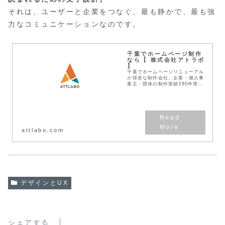
それは、ユーザーと企業をつなぐ、最も静かで、最も強
力なコミュニケーションなのです。
千葉でホームページ制作
なら【 株式会社アトラボ
】
千葉でホームページリニューアル
が得意な制作会社。企業・個人事
業主・団体の制作実績380件突
破！見積無料！わかりやすい料金
体系！デザインとSEOに強い
Web作成業者です。
attlabo.com
デザインとUX
シェアする