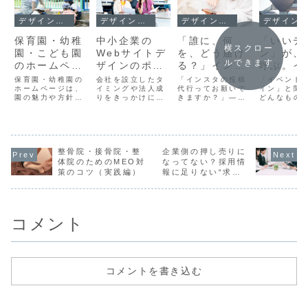
デザインとUX
デザインとUX
デザインとUX
デザインとUX
保育園・幼稚
中小企業の
「誰に、何
「いいデ
横スクロー
園・こども園
Webサイトデ
を、どう届け
ン」が、
ルできます
のホームペー
ザインのポイ
る？」インス
呼ぶ。イ
ジ制作で差を
ント｜成果に
タ集客は「投
ト成功に
保育園・幼稚園の
会社を設立したタ
「インスタの投稿
「イベント
つける！デザ
ホームページは、
つながるホー
イミングや法人成
稿以前」のデ
代行ってお願いで
く“見せ方
イン」と聞
園の魅力や方針を
りをきっかけに、
きますか？」——
どんなもの
インとUXの重
ムページの考
ザインが9割
工夫
伝える最初の窓口
「そろそろホーム
近年、当社にいた
浮かべるで
要ポイント
え方
です。保護者が子
ページを作ろう」
だくご相談の中
か？多くの
どもの入園先を検
と考える経営者の
で、特に多くなっ
ず連想する
2024
討する際に、ホー
方は少なくありま
ているのがこのよ
ポスターや
ムページで得られ
せん。しかし、初
うなInstagram活
といったビ
る情報は大きな決
整骨院・接骨院・整
めてホームページ
企業側の押し売りに
用に関するご依頼
ルのことか
め手となります。
制作を依頼する場
です。確かに、
ません。あ
体院のためのMEO対
なってない？採用情
さらに、新卒の求
合、「どんなデザ
Instagramは無料
は、SNSの
策のコツ（実践編）
報に足りない“求職
職者にとっても、
インにすればいい
で始められる“集客
像やイベン
者目線”の伝え方
ホームページは園
のか分からない」
ツール”として魅力
の会場装飾
の雰囲気や方針を
「おしゃれなデザ
的で、飲食店や
れませんね
知る重要な手が...
インにすれば大
美...
し実際のイ
丈...
ト...
コメント
コメントを書き込む