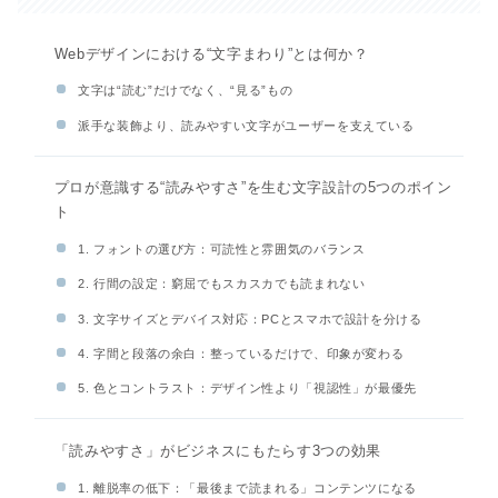
Webデザインにおける“文字まわり”とは何か？
文字は“読む”だけでなく、“見る”もの
派手な装飾より、読みやすい文字がユーザーを支えている
プロが意識する“読みやすさ”を生む文字設計の5つのポイン
ト
1. フォントの選び方：可読性と雰囲気のバランス
2. 行間の設定：窮屈でもスカスカでも読まれない
3. 文字サイズとデバイス対応：PCとスマホで設計を分ける
4. 字間と段落の余白：整っているだけで、印象が変わる
5. 色とコントラスト：デザイン性より「視認性」が最優先
「読みやすさ」がビジネスにもたらす3つの効果
1. 離脱率の低下：「最後まで読まれる」コンテンツになる