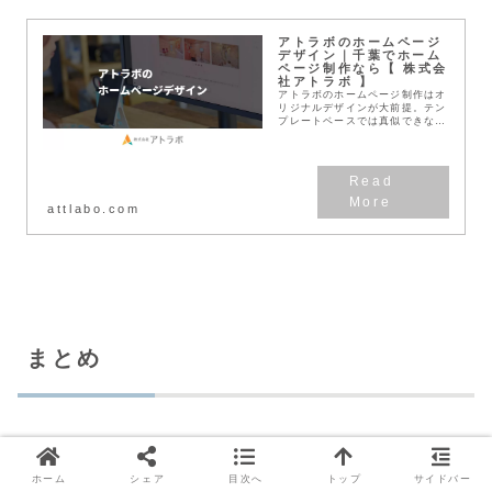
アトラボのホームページ
デザイン｜千葉でホーム
ページ制作なら【 株式会
社アトラボ 】
アトラボのホームページ制作はオ
リジナルデザインが大前提。テン
プレートベースでは真似できな
い、確かな効果があるホームペー
ジをご提案。CIデザインやロゴ
デザイン、企業ブランディングと
合わせたトータルデザイ...
attlabo.com
まとめ
赤は、Webデザインの中でも非常に印象の強い色で
す。
ホーム
シェア
目次へ
トップ
サイドバー