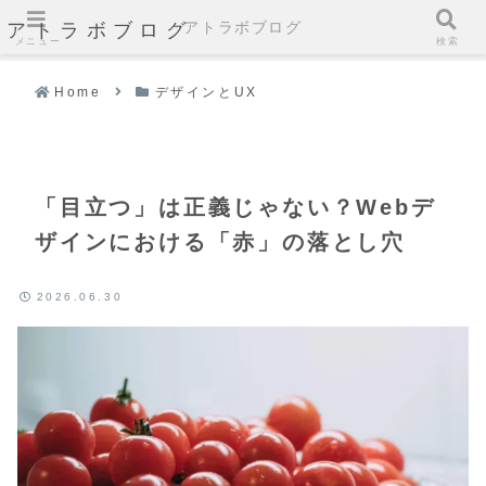
アトラボブログ
アトラボブログ
メニュー
検索
Home
デザインとUX
「目立つ」は正義じゃない？Webデ
ザインにおける「赤」の落とし穴
2026.06.30