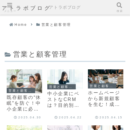
アトラボブログ
アトラボブログ
メニュー
検索
Home
営業と顧客管理
営業と顧客管理
営業と顧客管理
営業と顧客管理
営業と顧客管理
ホームページ
中小企業にベ
既存顧客の“休
から新規顧客
ストなCRM
眠”を防ぐ！中
を生む！成果
は？目的別に
小企業に必要
につながる
わかる顧客管
なアフターフ
「導線設計」
理システムの
2025.04.30
2025.04.22
2025.04.15
ォロー設計の
と「CTA戦
選び方
考え方
略」の考え方