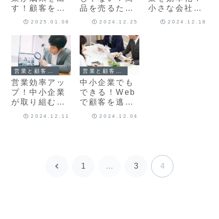
す！顧客をつ
品を売るため
小さな会社で
かむスキルと
のWebサイト
もできる顧客
2025.01.08
2024.12.25
2024.12.18
アプローチ法
戦略ガイド
管理の5つの
ポイント
営業と顧客管理
営業と顧客管理
営業効率アッ
中小企業でも
プ！中小企業
できる！Web
が取り組むべ
で顧客を逃さ
きSEO・
ない営業術
2024.12.11
2024.12.04
MEO・EFO活
用法
1
…
3
4
前
へ