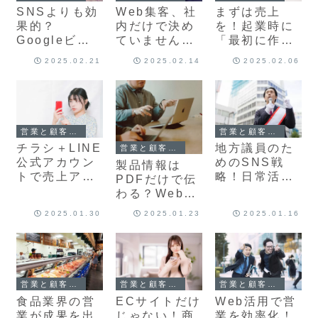
SNSよりも効
Web集客、社
まずは売上
果的？
内だけで決め
を！起業時に
Googleビジ
ていません
「最初に作る
ネスプロフィ
か？アウトソ
べきWebサイ
2025.02.21
2025.02.14
2025.02.06
ールで売上を
ーシングで営
ト」とは？
伸ばす方法
業効率を最大
化！
営業と顧客管理
営業と顧客管理
チラシ＋LINE
地方議員のた
営業と顧客管理
公式アカウン
めのSNS戦
製品情報は
トで売上アッ
略！日常活動
PDFだけで伝
プ！小売店・
をアピールし
わる？Webサ
飲食店の集客
て選挙で差を
イトで差をつ
2025.01.30
2025.01.23
2025.01.16
戦略
つける
けるポイント
営業と顧客管理
営業と顧客管理
営業と顧客管理
食品業界の営
ECサイトだけ
Web活用で営
業が成果を出
じゃない！商
業を効率化！