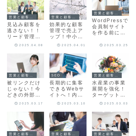
営業と顧客管理
営業と顧客管理
営業と顧客管理
WordPressで
見込み顧客を
効果的な顧客
会員制サイト
逃さない！！
管理で売上ア
を作る前に！
リード管理の
ップ！中小企
中小企業が知
重要性と成功
業が実践すべ
っておきたい
2025.04.08
2025.04.01
2025.03.25
のためのステ
き4つのポイ
運用の注意点
ップ
ント
営業と顧客管理
営業と顧客管理
SEO
被リンクだけ
水産業の事業
長期的に集客
じゃない！今
展開を強化！
できるWebサ
どきの外部
ターゲット別
イトへ！内部
SEO対策を中
に最適化する
SEO対策とリ
2025.03.17
2025.03.10
2025.03.03
小企業向けに
ホームページ
ニューアルの
わかりやすく
戦略
成功法則
解説
営業と顧客管理
営業と顧客管理
営業と顧客管理