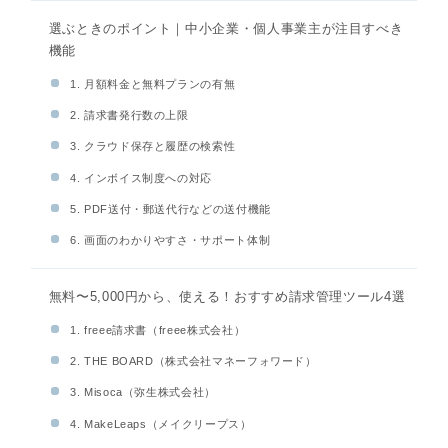
選ぶときのポイント｜中小企業・個人事業主が注目すべき
機能
1. 月額料金と無料プランの有無
2. 請求書発行数の上限
3. クラウド保存と履歴の検索性
4. インボイス制度への対応
5. PDF送付・郵送代行などの送付機能
6. 画面のわかりやすさ・サポート体制
無料〜5,000円から、使える！おすすめ請求管理ツール4選
1. freee請求書（freee株式会社）
2. THE BOARD（株式会社マネーフォワード）
3. Misoca（弥生株式会社）
4. MakeLeaps（メイクリープス）