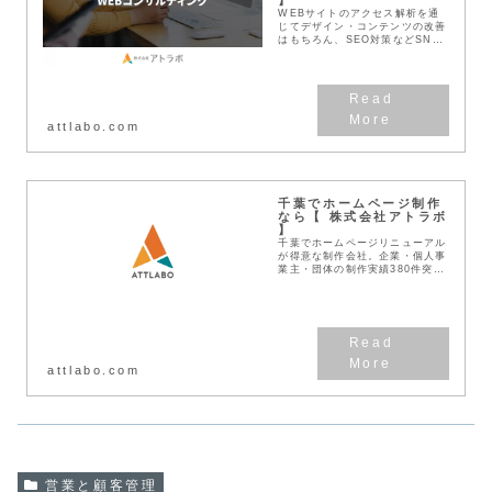
WEBサイトのアクセス解析を通
じてデザイン・コンテンツの改善
はもちろん、SEO対策などSNS
戦略など、集客できるWEB戦略
をご提案します。リスティング広
告やSNS広告の運用代行等、ご
予算に応じたWEB...
attlabo.com
千葉でホームページ制作
なら【 株式会社アトラボ
】
千葉でホームページリニューアル
が得意な制作会社。企業・個人事
業主・団体の制作実績380件突
破！見積無料！わかりやすい料金
体系！デザインとSEOに強い
Web作成業者です。
attlabo.com
営業と顧客管理