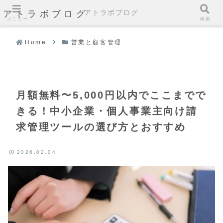
アトラボブログ
アトラボブログ
メニュー
検索
Home
営業と顧客管理
月額無料〜5,000円以内でここまでで
きる！中小企業・個人事業主向け請
求管理ツールの選び方とおすすめ
2026.02.04