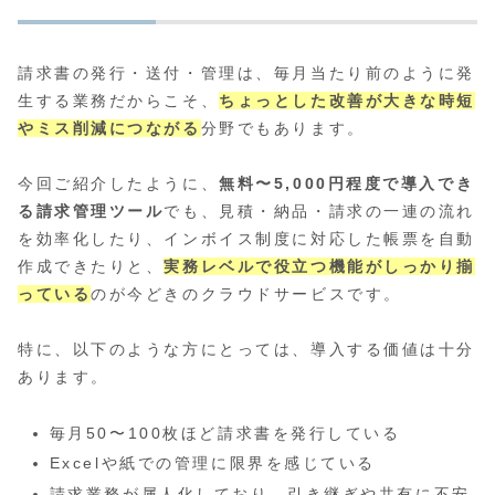
請求書の発行・送付・管理は、毎月当たり前のように発
生する業務だからこそ、
ちょっとした改善が大きな時短
やミス削減につながる
分野でもあります。
今回ご紹介したように、
無料〜5,000円程度で導入でき
る請求管理ツール
でも、見積・納品・請求の一連の流れ
を効率化したり、インボイス制度に対応した帳票を自動
作成できたりと、
実務レベルで役立つ機能がしっかり揃
っている
のが今どきのクラウドサービスです。
特に、以下のような方にとっては、導入する価値は十分
あります。
毎月50〜100枚ほど請求書を発行している
Excelや紙での管理に限界を感じている
請求業務が属人化しており、引き継ぎや共有に不安