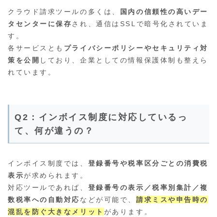
クラウド請求ツールの多くは、
国内の信頼性の高いデー
タセンターに保存
され、通信はSSLで暗号化されていま
す。
各サービスとも
プライバシーポリシーやセキュリティ対
策を公開
しており、企業としての情報保護体制も整えら
れています。
Q2：インボイス制度に対応しているっ
て、何が違うの？
インボイス制度では、
登録番号や税率区分ごとの消費税
表示
が求められます。
対応ツールであれば、
登録番号の表示／税率別集計／複
数税率への自動対応
などが可能で、
請求ミスや申告時の
混乱を防ぐ大きなメリット
があります。