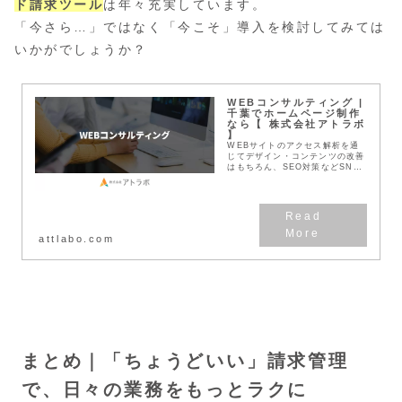
ド請求ツール
は年々充実しています。
「今さら…」ではなく「今こそ」導入を検討してみては
いかがでしょうか？
WEBコンサルティング |
千葉でホームページ制作
なら【 株式会社アトラボ
】
WEBサイトのアクセス解析を通
じてデザイン・コンテンツの改善
はもちろん、SEO対策などSNS
戦略など、集客できるWEB戦略
をご提案します。リスティング広
告やSNS広告の運用代行等、ご
予算に応じたWEB...
attlabo.com
まとめ｜「ちょうどいい」請求管理
で、日々の業務をもっとラクに