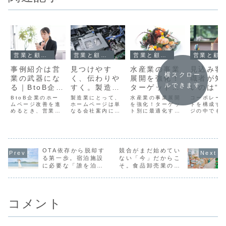
営業と顧客管理
営業と顧客管理
営業と顧客管理
営業と顧客管理
事例紹介は営
見つけやす
水産業の事業
見込み客
横スクロー
業の武器にな
く、伝わりや
展開を強化！
職者が知
ルできます
る｜BtoB企業
すく。製造業
ターゲット別
いのは“
がホームペー
サイトの製品
に最適化する
こ”じゃ
BtoB企業のホー
製造業にとって、
水産業の事業展開
コーポレー
ジに載せるべ
ムページ改善を進
ページ設計5
ホームページは単
ホームページ
を強化！ターゲッ
事業案内
トを構成す
めるとき、営業部
なる会社案内にと
ト別に最適化する
ジの中でも
き理由
つの鉄則
戦略
ジの設計
署からさまざまな
どまらず、立派な
ホームページ戦略
業案内ペー
要望が出てきま
営業ツールです。
千葉県は三方を海
ほぼすべて
す。「もっと分か
特に「製品案内ペ
に囲まれた地理的
サイトに存
りやすくしてほし
ージ」は、顧客に
特性を活かし、水
と言っても
い」「問い合わせ
自社の強みや対応
産業が盛んな地域
はありませ
につながる導線を
OTA依存から脱却す
領域を伝える重要
競合がまだ始めてい
です。漁業・水産
業のサービ
強くしたい」「価
な役割を担ってい
加工・卸売・小
品を紹介す
る第一歩。宿泊施設
ない「今」だからこ
格や強みをもっと
ます。 日本を代表
売・直販といった
ページは、
に必要な「誰を泊め
そ。食品卸売業の
前面に出したい」
するような精密機
多様な形態の事業
「顔」とな
たいか」の考え方と
Web集客戦略とは？
どれも間違いでは
器メーカーの製品
者が存在し、ター
なパート。
は？
ありません。むし
ページを見れば、
ゲットに応じた事
し、見込み
ろ、現場でお客
その緻密な分類...
業展開を行って
職者の立場
様...
い...
る...
コメント