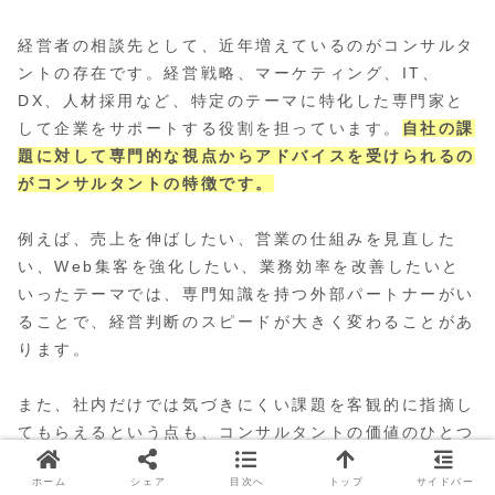
経営者の相談先として、近年増えているのがコンサルタ
ントの存在です。経営戦略、マーケティング、IT、
DX、人材採用など、特定のテーマに特化した専門家と
して企業をサポートする役割を担っています。
自社の課
題に対して専門的な視点からアドバイスを受けられるの
がコンサルタントの特徴です。
例えば、売上を伸ばしたい、営業の仕組みを見直した
い、Web集客を強化したい、業務効率を改善したいと
いったテーマでは、専門知識を持つ外部パートナーがい
ることで、経営判断のスピードが大きく変わることがあ
ります。
また、社内だけでは気づきにくい課題を客観的に指摘し
てもらえるという点も、コンサルタントの価値のひとつ
です。社内の会議だけでは議論が進まないテーマでも、
ホーム
シェア
目次へ
トップ
サイドバー
第三者の視点が入ることで整理が進むケースも少なくあ