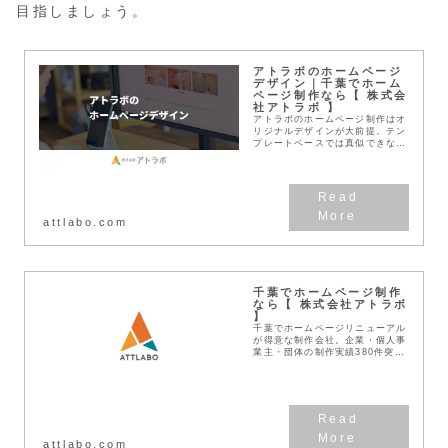
目指しましょう。
アトラボのホームページ
デザイン｜千葉でホーム
ページ制作なら【 株式会
社アトラボ 】
アトラボのホームページ制作はオ
リジナルデザインが大前提。テン
プレートベースでは真似できな
い、確かな効果があるホームペー
ジをご提案。CIデザインやロゴ
デザイン、企業ブランディングと
合わせたトータルデザイ...
attlabo.com
千葉でホームページ制作
なら【 株式会社アトラボ
】
千葉でホームページリニューアル
が得意な制作会社。企業・個人事
業主・団体の制作実績380件突
破！見積無料！わかりやすい料金
体系！デザインとSEOに強い
Web作成業者です。
attlabo.com