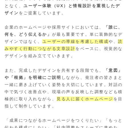
となく、
ユーザー体験（UX）と情報設計を重視したデ
ザイン
をご提案しています。
企業のホームページや採用サイトにおいては、
「誰に、
何を、どう伝えるか」
が最も重要です。単に装飾的なデ
ザインではなく、
ユーザーの導線を考慮した構成
や、
読
みやすく行動につながる文章設計
をベースに、視覚的な
デザインを組み立てていきます。
また、完成したデザインを共有する段階でも、
「意図」
や「根拠」を明確にご説明
しながら、発注者の皆さまと
一緒に磨き上げていく姿勢を大切にしています。対話の
中で気づく改善点や、現場の声を反映した調整なども積
極的に取り入れながら、
見る人に届くホームページ
を目
指して制作しています。
「成果につながるホームページをつくりたい」「もっと
伝わる構成にしたい」「社内調整をスムーズに進めた