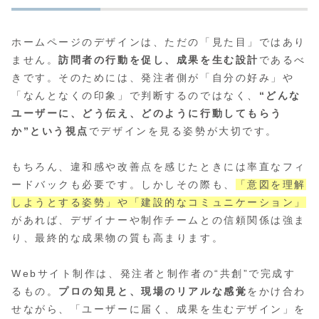
ホームページのデザインは、ただの「見た目」ではあり
ません。
訪問者の行動を促し、成果を生む設計
であるべ
きです。そのためには、発注者側が「自分の好み」や
「なんとなくの印象」で判断するのではなく、
“どんな
ユーザーに、どう伝え、どのように行動してもらう
か”という視点
でデザインを見る姿勢が大切です。
もちろん、違和感や改善点を感じたときには率直なフィ
ードバックも必要です。しかしその際も、
「意図を理解
しようとする姿勢」や「建設的なコミュニケーション」
があれば、デザイナーや制作チームとの信頼関係は強ま
り、最終的な成果物の質も高まります。
Webサイト制作は、発注者と制作者の“共創”で完成す
るもの。
プロの知見と、現場のリアルな感覚
をかけ合わ
せながら、「ユーザーに届く、成果を生むデザイン」を