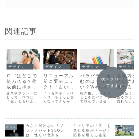
関連記事
デザインとUX
デザインとUX
デザインとUX
デザインとUX
ロゴはどこで
リニューアル
バラバラに頼
見せ方を
横スクロー
使われる？作
前に要チェッ
むのはもう古
れば売れ
ルできます
成前に押さえ
ク！「古いサ
い？Web制作
変わる！
ておきたい用
イト」に共通
と印刷物・動
経路別E
企業やブランドに
「うちのホームペ
制作物、いろんな
「商品には
途と役割
とって、ロゴは
するデザイン
ージ、ちょっと古
画を一括で依
ところにバラバラ
ト最適化
あるのに、
「顔」ともいえる
くなってきたか
で頼んでいません
売れない」
のNGポイン
頼すべき理由
スメ
重要な存在です。
も…」そんな違和
か？企業の広報活
セスはある
ト
一度作成したロゴ
感を覚えたら、リ
動や採用活動にお
購入にはつ
は、Webサイトや
ニューアルの検討
いて、Webサイト
ない」──E
名刺、看板、ユニ
タイミングかもし
だけでなく、チラ
トの運営者
フォームなどさま
れません。しか
シやパンフレッ
もが一度は
ざまな場面で使用
今さら聞けない？ブ
し、「古さ」とは
キャリアの「先」を
ト、看板や動画と
ことがある
されるため、単に
必ずしもデザイン
いった“複数のメデ
はないでし
ラックハットSEOと
見せる採用ページ｜
デザインの美しさ
の見た目だけを指
ィア”を使い分ける
か。 その原
は｜怪しい営業を見
応募が増える企業の
だけでなく、「ど
すわけではありま
のは、いまや当た
は「商品の