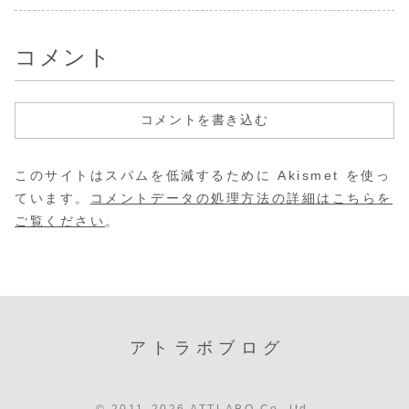
抜くチェックポイン
共通点とは？
こで、どのように
せん。実は、ユー
り前の時代です。
方」がユー
ト
使われるか」を事
ザーの行動パター
特に最近では、求
期待とズレ
前に考えて設計
ンやデバイス環境
人用動画やL...
ことにある
す...
が変...
し...
コメント
コメントを書き込む
このサイトはスパムを低減するために Akismet を使っ
ています。
コメントデータの処理方法の詳細はこちらを
ご覧ください
。
アトラボブログ