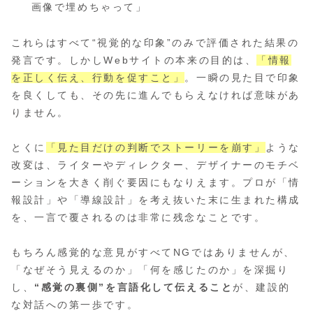
画像で埋めちゃって」
これらはすべて“視覚的な印象”のみで評価された結果の
発言です。しかしWebサイトの本来の目的は、
「情報
を正しく伝え、行動を促すこと」
。一瞬の見た目で印象
を良くしても、その先に進んでもらえなければ意味があ
りません。
とくに
「見た目だけの判断でストーリーを崩す」
ような
改変は、ライターやディレクター、デザイナーのモチベ
ーションを大きく削ぐ要因にもなりえます。プロが「情
報設計」や「導線設計」を考え抜いた末に生まれた構成
を、一言で覆されるのは非常に残念なことです。
もちろん感覚的な意見がすべてNGではありませんが、
「なぜそう見えるのか」「何を感じたのか」を深掘り
し、
“感覚の裏側”を言語化して伝えること
が、建設的
な対話への第一歩です。