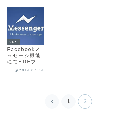
ティングそろ
スタンプ販売
由。
そろ始めてみ
開始しました
る？
～
SNS
Facebookメ
ッセージ機能
にてPDFファ
イルなどを添
2014.07.04
付送信する方
法
1
2
前
へ