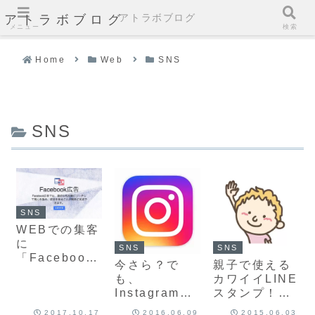
アトラボブログ
アトラボブログ
メニュー
検索
Home
Web
SNS
SNS
SNS
WEBでの集客
に
SNS
SNS
「Facebook
今さら？で
親子で使える
広告、始めて
も、
カワイイLINE
みません
Instagramを
スタンプ！ア
か？」と答え
使ったマーケ
トラボもLINE
る３つの理
2017.10.17
2016.06.09
2015.06.03