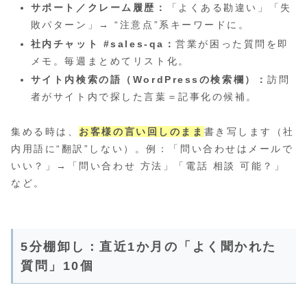
サポート／クレーム履歴：
「よくある勘違い」「失
敗パターン」→ “注意点”系キーワードに。
社内チャット #sales-qa：
営業が困った質問を即
メモ。毎週まとめてリスト化。
サイト内検索の語（WordPressの検索欄）：
訪問
者がサイト内で探した言葉＝記事化の候補。
集める時は、
お客様の言い回しのまま
書き写します（社
内用語に“翻訳”しない）。例：「問い合わせはメールで
いい？」→「問い合わせ 方法」「電話 相談 可能？」
など。
5分棚卸し：直近1か月の「よく聞かれた
質問」10個