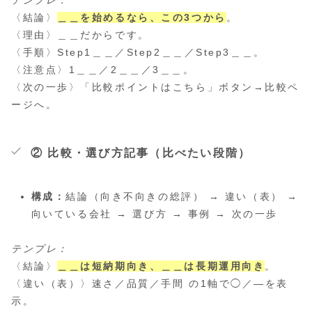
〈結論〉
＿＿を始めるなら、この3つから
。
〈理由〉＿＿だからです。
〈手順〉Step1＿＿／Step2＿＿／Step3＿＿。
〈注意点〉1＿＿／2＿＿／3＿＿。
〈次の一歩〉「比較ポイントはこちら」ボタン→比較ペ
ージへ。
② 比較・選び方記事（比べたい段階）
構成：
結論（向き不向きの総評） → 違い（表） →
向いている会社 → 選び方 → 事例 → 次の一歩
テンプレ：
〈結論〉
＿＿は短納期向き、＿＿は長期運用向き
。
〈違い（表）〉速さ／品質／手間 の1軸で◯／—を表
示。