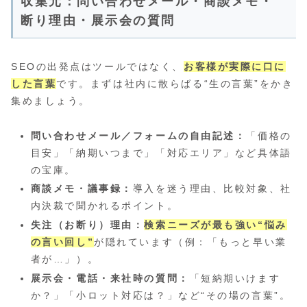
収集元：問い合わせメール・商談メモ・
断り理由・展示会の質問
SEOの出発点はツールではなく、
お客様が実際に口に
した言葉
です。まずは社内に散らばる“生の言葉”をかき
集めましょう。
問い合わせメール／フォームの自由記述：
「価格の
目安」「納期いつまで」「対応エリア」など具体語
の宝庫。
商談メモ・議事録：
導入を迷う理由、比較対象、社
内決裁で聞かれるポイント。
失注（お断り）理由：
検索ニーズが最も強い“悩み
の言い回し”
が隠れています（例：「もっと早い業
者が…」）。
展示会・電話・来社時の質問：
「短納期いけます
か？」「小ロット対応は？」など“その場の言葉”。