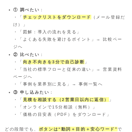
① 調べたい
：
・「
チェックリストをダウンロード
（メール登録だ
け）」
・「図解：導入の流れを見る」
・「よくある失敗を避けるポイント」→ 比較ペー
ジへ
② 比べたい
：
・「
向き不向きを3分で自己診断
」
・「当社の標準フローと従来の違い」→ 営業資料
ページへ
・「事例を業界別に見る」→ 事例一覧へ
③ 申し込みたい
：
・「
見積を相談する（2営業日以内に返信）
」
・「オンラインで15分相談（無料）」
・「価格の目安表（PDF）をダウンロード」
どの段階でも、
ボタンは“動詞＋目的＋安心ワード”
で