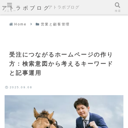
アトラボブログ
アトラボブログ
メニュー
検索
Home
営業と顧客管理
受注につながるホームページの作り
方：検索意図から考えるキーワード
と記事運用
2025.09.08