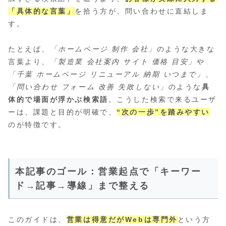
「具体的な言葉」
を拾う方が、問い合わせに直結しま
す。
たとえば、
「ホームページ 制作 会社」
のような大きな
言葉より、
「製造業 会社案内 サイト 価格 目安」
や
「千葉 ホームページ リニューアル 納期 いつまで」
、
「問い合わせ フォーム 改善 失敗しない」
のような
具
体的で場面が浮かぶ検索語
。こうした検索で来るユーザ
ーは、課題と目的が明確で、
“次の一歩”を踏みやすい
のが特徴です。
本記事のゴール：営業起点で「キーワー
ド→記事→導線」まで整える
このガイドは、
営業は得意だがWebは専門外
という方