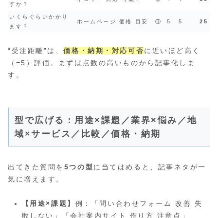
すか？
いくらぐらいかかり
ホームページ 価格 目安
③
5
5
25
ます？
“受注距離”は、
価格・納期・対応可否
に近いほど高く
（=5）評価。まずは点数の高いものから記事化しま
す。
型で広げる：用途×課題／業界×悩み／地
域×サービス／比較／価格・納期
出てきた質問を
5つの型
に当てはめると、記事ネタが一
気に増えます。
【用途×課題】
例：「問い合わせフォーム 改善 失
敗しない」「会社案内サイト 作り方 注意点」