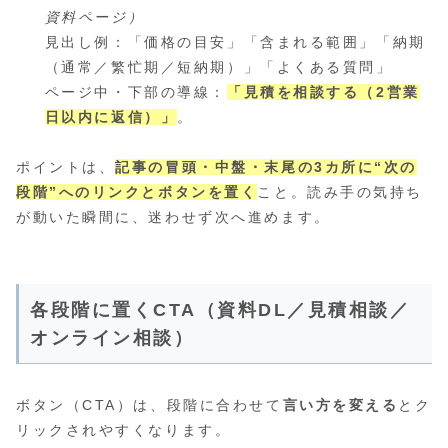
資料ページ）
見出し例：「価格の目安」「含まれる範囲」「納期
（通常／繁忙期／短納期）」「よくある質問」
ページ中・下部の導線：
「見積を相談する（2営業
日以内に返信）」
。
ポイントは、
記事の冒頭・中盤・末尾の3カ所に“次の
段階”へのリンクとボタンを置く
こと。読み手の気持ち
が動いた瞬間に、迷わせず次へ進めます。
各段階に置くCTA（資料DL／見積相談／
オンライン相談）
ボタン（CTA）は、段階に合わせて
言い方を変える
とク
リックされやすくなります。