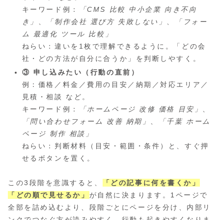
キーワード例：
「CMS 比較 中小企業 向き不向
き」
、
「制作会社 選び方 失敗しない」
、
「フォー
ム 最適化 ツール 比較」
ねらい：違いを1枚で理解できるように。「どの会
社・どの方法が自分に合うか」を判断しやすく。
③ 申し込みたい（行動の直前）
例：価格／料金／費用の目安／納期／対応エリア／
見積・相談 など。
キーワード例：
「ホームページ 改修 価格 目安」
、
「問い合わせフォーム 改善 納期」
、
「千葉 ホーム
ページ 制作 相談」
ねらい：判断材料（目安・範囲・条件）と、すぐ押
せるボタンを置く。
この3段階を意識すると、
「どの記事に何を書くか」
「どの順で見せるか」
が自然に決まります。1ページで
全部を詰め込むより、段階ごとにページを分け、内部リ
ンクでつなぐ方が読みやすく、行動も起きやすくなりま