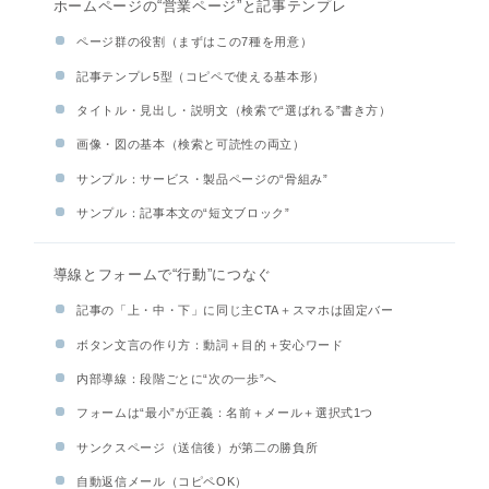
ホームページの“営業ページ”と記事テンプレ
ページ群の役割（まずはこの7種を用意）
記事テンプレ5型（コピペで使える基本形）
タイトル・見出し・説明文（検索で“選ばれる”書き方）
画像・図の基本（検索と可読性の両立）
サンプル：サービス・製品ページの“骨組み”
サンプル：記事本文の“短文ブロック”
導線とフォームで“行動”につなぐ
記事の「上・中・下」に同じ主CTA＋スマホは固定バー
ボタン文言の作り方：動詞＋目的＋安心ワード
内部導線：段階ごとに“次の一歩”へ
フォームは“最小”が正義：名前＋メール＋選択式1つ
サンクスページ（送信後）が第二の勝負所
自動返信メール（コピペOK）