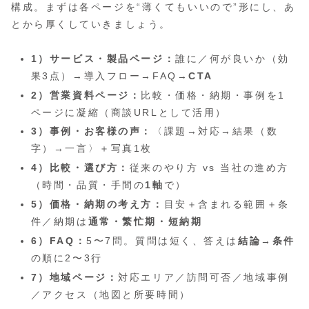
構成。まずは各ページを“薄くてもいいので”形にし、あ
とから厚くしていきましょう。
1）サービス・製品ページ：
誰に／何が良いか（効
果3点）→導入フロー→FAQ→
CTA
2）営業資料ページ：
比較・価格・納期・事例を1
ページに凝縮（商談URLとして活用）
3）事例・お客様の声：
〈課題→対応→結果（数
字）→一言〉＋写真1枚
4）比較・選び方：
従来のやり方 vs 当社の進め方
（時間・品質・手間の
1軸
で）
5）価格・納期の考え方：
目安＋含まれる範囲＋条
件／納期は
通常・繁忙期・短納期
6）FAQ：
5〜7問。質問は短く、答えは
結論→条件
の順に2〜3行
7）地域ページ：
対応エリア／訪問可否／地域事例
／アクセス（地図と所要時間）