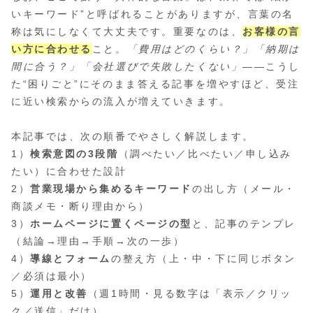
いキーワード”と呼ばれることがありますが、言葉の名
称は気にしなくて大丈夫です。重要なのは、
お客様の言
い方に合わせる
こと。
「費用はどのくらい？」「納期は
間に合う？」「会社選びで失敗したくない」
――こうし
た“困りごと”にそのまま答える記事を増やすほど、受注
に近い検索からの流入が増えていきます。
本記事では、次の順番でやさしく解説します。
1）
検索意図の3段階
（調べたい／比べたい／申し込み
たい）に合わせた設計
2）
営業現場から集めるキーワード
の出し方（メール・
商談メモ・断り理由から）
3）
ホームページに置くページの型
と、記事のテンプレ
（結論→理由→手順→次の一歩）
4）
導線とフォーム
の整え方（上・中・下に同じボタン
／必須は最小）
5）
運用と改善
（週1時間・見る数字は「表示／クリッ
ク／送信」だけ）