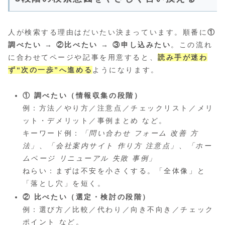
人が検索する理由はだいたい決まっています。順番に
①
調べたい → ②比べたい → ③申し込みたい
。この流れ
に合わせてページや記事を用意すると、
読み手が迷わ
ず“次の一歩”へ進める
ようになります。
① 調べたい（情報収集の段階）
例：方法／やり方／注意点／チェックリスト／メリ
ット・デメリット／事例まとめ など。
キーワード例：
「問い合わせ フォーム 改善 方
法」
、
「会社案内サイト 作り方 注意点」
、
「ホー
ムページ リニューアル 失敗 事例」
ねらい：まずは不安を小さくする。「全体像」と
「落とし穴」を短く。
② 比べたい（選定・検討の段階）
例：選び方／比較／代わり／向き不向き／チェック
ポイント など。