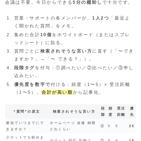
会議は不要。今日からできる
5分の棚卸し
で十分です。
営業・サポートの各メンバーが、
1人2つ
「最近よ
く聞かれた質問」をメモ。
集めた合計
10個
をホワイトボード（またはスプレ
ッドシート）に貼る。
質問ごとに
検索されそうな言い方
に直す（「〜でき
ますか？」→「〜 できる？」）。
段階タグ
を付与：①調べたい／②比べたい／③申し
込みたい。
優先度を数字で
付ける：頻度（1〜5）× 受注距離
（1〜5）。
合計が高い順
から記事化。
段
頻
受注
優
“質問”の原文
検索されそうな言い方
階
度
距離
先
最短でいつまでにで
ホームページ 改修 納期
③
5
5
25
きますか？
どれくらい
小ロットでも頼めま
小ロット 対応 可能？
②
4
4
16