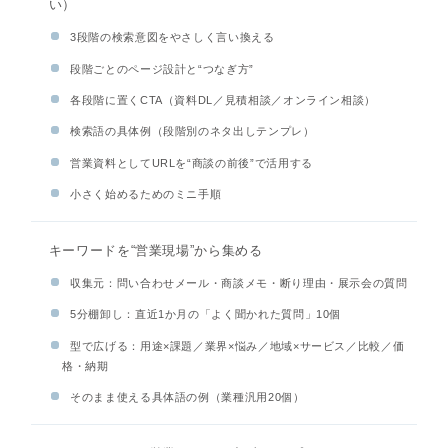
い）
3段階の検索意図をやさしく言い換える
段階ごとのページ設計と“つなぎ方”
各段階に置くCTA（資料DL／見積相談／オンライン相談）
検索語の具体例（段階別のネタ出しテンプレ）
営業資料としてURLを“商談の前後”で活用する
小さく始めるためのミニ手順
キーワードを“営業現場”から集める
収集元：問い合わせメール・商談メモ・断り理由・展示会の質問
5分棚卸し：直近1か月の「よく聞かれた質問」10個
型で広げる：用途×課題／業界×悩み／地域×サービス／比較／価
格・納期
そのまま使える具体語の例（業種汎用20個）