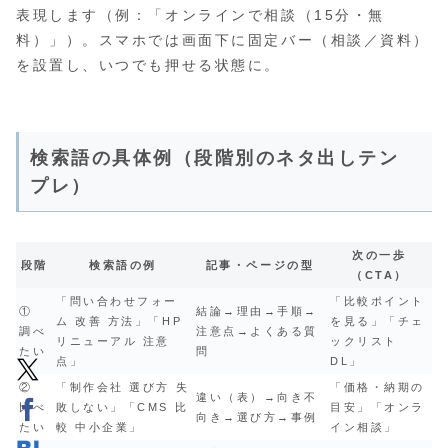
表現します（例：「オンラインで相談（15分・無
料）」）。スマホでは画面下に固定バー（相談／資料）
を設置し、いつでも押せる状態に。
検索語の具体例（段階別のネタ出しテン
プレ）
次の一歩
段階
検索語の例
記事・ページの型
（CTA）
「問い合わせフォー
「比較ポイント
①
結論→理由→手順→
ム 改善 方法」「HP
を見る」「チェ
調べ
注意点→よくある質
リニューアル 注意
ックリスト
たい
問
点」
DL」
②
「制作会社 選び方 失
「価格・納期の
違い（表）→向き不
比べ
敗しない」「CMS 比
目安」「オンラ
向き→選び方→事例
たい
較 中小企業」
イン相談」