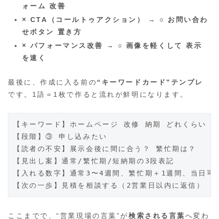
ォーム 改善
× CTA（コールトゥアクション）
→
○ お問い合わ
せボタン 置き方
× パフォーマンス改善
→
○ 画像を軽くして 表示
を速く
最後に、作成に入る前の
“キーワードカード”テンプレ
です。1語＝1枚で作ると流れが鮮明になります。
【キーワード】ホームページ 改修 納期 どれくらい

【段階】③ 申し込みたい

【読者の不安】展示会後に間に合う？ 繁忙期は？

【見出し案】通常/繁忙期/短納期の3段表記

【入れる数字】通常3〜4週間、繁忙期＋1週間、当日可否
ここまでで、“営業現場の言葉”が
検索される言葉
へ変わ