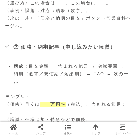
〈選び方〉この場合は＿＿、この場合は＿＿。
〈事例〉課題→対応→結果（数字）。
〈次の一歩〉「価格と納期の目安」ボタン→営業資料ペ
ージへ。
③ 価格・納期記事（申し込みたい段階）
構成：
目安金額 → 含まれる範囲 → 増減要因 →
納期（通常／繁忙期／短納期） → FAQ → 次の一
歩
テンプレ：
〈価格〉目安は
＿＿万円〜
（税込）。含まれる範囲：＿
＿。
〈増減〉仕様追加・特急などで前後。
〈納期〉通常＿＿〜＿＿週／繁忙期＋1週／短納期は可
ホーム
シェア
目次へ
トップ
サイドバー
否を当日回答。