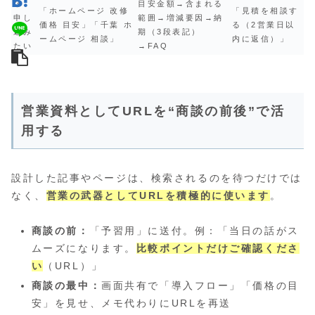
③
目安金額→含まれる
「ホームページ 改修
「見積を相談す
申し
範囲→増減要因→納
価格 目安」「千葉 ホ
る（2営業日以
込み
期（3段表記）
ームページ 相談」
内に返信）」
たい
→FAQ
営業資料としてURLを“商談の前後”で活
用する
設計した記事やページは、検索されるのを待つだけでは
なく、
営業の武器としてURLを積極的に使います
。
商談の前：
「予習用」に送付。例：「当日の話がス
ムーズになります。
比較ポイントだけご確認くださ
い
（URL）」
商談の最中：
画面共有で「導入フロー」「価格の目
安」を見せ、メモ代わりにURLを再送