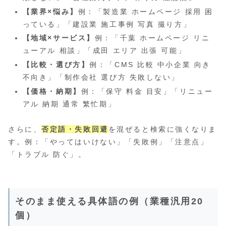
【業界×悩み】
例：「製造業 ホームページ 採用 困
っている」「建設業 施工事例 写真 撮り方」
【地域×サービス】
例：「千葉 ホームページ リニ
ューアル 相談」「成田 エリア 出張 可能」
【比較・選び方】
例：「CMS 比較 中小企業 向き
不向き」「制作会社 選び方 失敗しない」
【価格・納期】
例：「保守 料金 目安」「リニュー
アル 納期 通常 繁忙期」
さらに、
否定語・失敗回避
を混ぜると検索に強くなりま
す。例：「やってはいけない」「失敗例」「注意点」
「トラブル 防ぐ」。
そのまま使える具体語の例（業種汎用20
個）