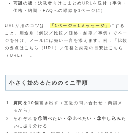
商談の後：
決裁者向けにまとめURLを送付（事例・
価格・納期・FAQへの導線を1ページに）
URL活用のコツは、
「1ページ＝1メッセージ」
にする
こと。用途別（解説／比較／価格・納期／事例）でペー
ジを分け、メールには短い一言を添えます。例：「比較
の要点はこちら（URL）／価格と納期の目安はこちら
（URL）」。
小さく始めるためのミニ手順
質問を10個
書き出す（直近の問い合わせ・商談メ
モから）
それぞれを
①調べたい・②比べたい・③申し込みた
い
に振り分ける