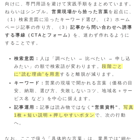
向けに、専門用語を避けて実践手順をまとめています。
ねらいはシンプル。
営業現場から拾った言葉
を起点に、
（1）検索意図に沿ったキーワード選び、（2）ホーム
ページ記事の作り方、（3）
記事から問い合わせへ誘導
する導線（CTAとフォーム）
を、迷わず作れるように
することです。
検索意図：
人は「調べたい → 比べたい → 申し込
みたい」の順で検索語が変わります。
段階ごと
に“読む理由”を用意
すると離脱が減ります。
キーワード：
営業の現場で聞かれる言葉（価格の目
安、納期、選び方、失敗しないコツ、地域名＋サー
ビス名 など）を中心に据えます。
記事運用：
記事は読み物ではなく
“営業資料”
。
写真
1枚＋短い説明＋押しやすいボタン
で、次の行動
へ。
なお、ここで扱う「具体的な言葉」は、業界では“細か