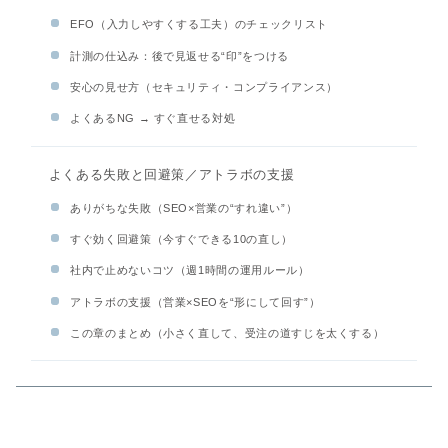
EFO（入力しやすくする工夫）のチェックリスト
計測の仕込み：後で見返せる“印”をつける
安心の見せ方（セキュリティ・コンプライアンス）
よくあるNG → すぐ直せる対処
よくある失敗と回避策／アトラボの支援
ありがちな失敗（SEO×営業の“すれ違い”）
すぐ効く回避策（今すぐできる10の直し）
社内で止めないコツ（週1時間の運用ルール）
アトラボの支援（営業×SEOを“形にして回す”）
この章のまとめ（小さく直して、受注の道すじを太くする）