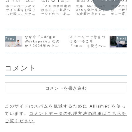
か？ホームペ
なげる【営業
合わせメール
ングを逃
ージ設計で考
資料ページ】
は大丈夫？
い！外壁
ホームページのデ
「PDFの会社案内
近年、Microsoft
住宅の外壁
えるべき「情
ザイン案をお送り
の作り方
はあるし、製品ペ
Microsoft
365を全社導入す
業の営業
は、一般的に
した際に、クライ
ージも作ってあ
る企業が増えてい
年に一度」
報量」の正解
365導入時の
える顧客
アントからよくい
る」――それでも
ます。Teamsによ
といわれて
とは？
盲点
ただくご意見のひ
問い合わせや見積
る社内コミュニケ
す。つまり
とつがあります。
依頼につながらな
ーション、
施工を担当
それが「少し情報
い。そんなときに
Outlookや
客様は、将
が多すぎません
効くのが、営業の
Exchangeによる
また必ず塗
か？もっとシンプ
なぜ今「Google
説明を1ページに
ストーリーで惹きつ
メール・スケジュ
ーズが発生す
ルにできません
集約した“営業資料
ール管理、オンラ
込み客”でも
Workspace」なの
ける！今こそ
か？」というもの
ページ”です。営業
イン会議環境の整
です。しか
か？2026年の中小
「note」を使うべき
です。特に、コー
担当が口頭やスラ
備など、そのメリ
の塗装店で
企業に求められる情
Webマーケティング
ポレートサイトと
イドで伝えている
ットは非常に大き
「施工が完
報管理の常識
戦略
採用特設サイトを
要点（お客様の悩
く、多くの企業
らそれで終
同時に制作してい
み→解決方法...
で...
という対応
る場...
ど...
コメント
コメントを書き込む
このサイトはスパムを低減するために Akismet を使っ
ています。
コメントデータの処理方法の詳細はこちらを
ご覧ください
。