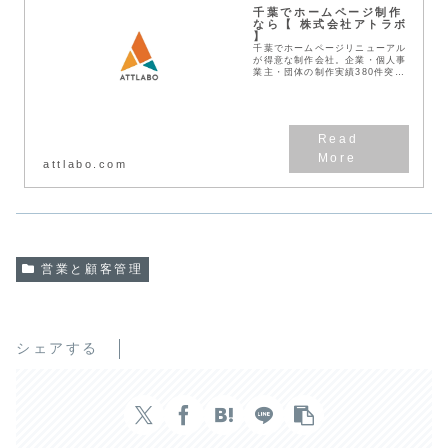
千葉でホームページ制作
なら【 株式会社アトラボ
】
千葉でホームページリニューアル
が得意な制作会社。企業・個人事
業主・団体の制作実績380件突
破！見積無料！わかりやすい料金
体系！デザインとSEOに強い
Web作成業者です。
attlabo.com
営業と顧客管理
シェアする