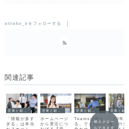
attlabo_bをフォローする
関連記事
営業と顧客管理
営業と顧客管理
営業と顧客管理
営業と顧客管理
「情報が多す
ホームページ
Teamsは使え
「10年
横スクロー
ぎる」は本当
から受注につ
る。でも問い
度」のタ
ルできます