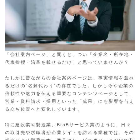
「会社案内ページ」と聞くと、つい「企業名・所在地・
代表挨拶・沿革を載せるだけ」と思っていませんか？
たしかに昔ながらの会社案内ページは、事実情報を並べ
るだけの“名刺代わり”の存在でした。しかし今や企業の
信頼性や魅力を伝える重要なコンテンツページとして、
営業・資料請求・採用といった「成果」にも影響を与え
る立ち位置へと変化しています。
特に建設業や製造業、BtoBサービス業のように、日々
の取引先や求職者が企業サイトを訪れる業種では、その