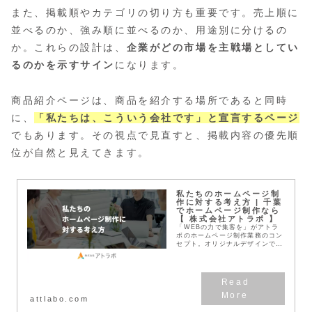
また、掲載順やカテゴリの切り方も重要です。売上順に
並べるのか、強み順に並べるのか、用途別に分けるの
か。これらの設計は、
企業がどの市場を主戦場としてい
るのかを示すサイン
になります。
商品紹介ページは、商品を紹介する場所であると同時
に、
「私たちは、こういう会社です」と宣言するページ
でもあります。その視点で見直すと、掲載内容の優先順
位が自然と見えてきます。
私たちのホームページ制
作に対する考え方 | 千葉
でホームページ制作なら
【 株式会社アトラボ 】
「WEBの力で集客を」がアトラ
ボのホームページ制作業務のコン
セプト。オリジナルデザインでユ
ーザーがわかりやすい・使いやす
いコンテンツを目指し、確かな効
果を発揮するホームページを構築
してまいります。
attlabo.com