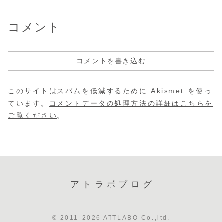
スプロフィール営業
きな効果を生む一
の進化により、
Google広告は種
んな疑問を
術
方、...
Webサイトの...
類が多岐...
も少なくあり
コメント
コメントを書き込む
このサイトはスパムを低減するために Akismet を使っ
ています。
コメントデータの処理方法の詳細はこちらを
ご覧ください
。
アトラボブログ
© 2011-2026 ATTLABO Co.,ltd.