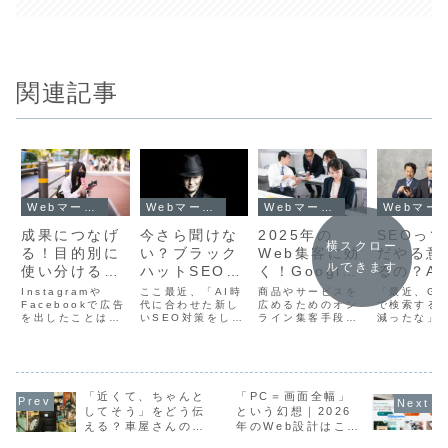
関連記事
Webマーケティングと集客
Webマーケティングと集客
Webマーケティングと集客
Webマーケティング
成果につなげ
今さら聞けな
2025年の
SEOっ
横スクロー
る！目的別に
い？ブラック
Web集客に効
だやる意
ルできます
使い分ける
ハットSEOと
く！Google
るの？A
Meta広告
は｜怪しい営
広告の種類と
にこそ「
Instagramや
ここ最近、「AI時
商品やサービスを
「最近、Goo
（Instagram
Facebookで広告
業を見抜くチ
代に合わせた新し
効果的な活用
広めるためのオン
を出せて
で検索する
を出したことはあ
いSEO対策をしま
ライン集客手段と
減ったな」
・
ェックポイン
法
サイト」
るけれど、「なん
せんか？」「検索
して、Google広
なることは
Facebook）
ト
通点
となく投稿を宣伝
順位を短期間で改
告は今や欠かせな
ChatGPT
して終わり」「思
善できます」とい
い存在です。特に
てる」そん
の活用法
ったほど成果が出
った営業メールや
中小企業にとっ
を実感して
ない」と感じてい
電話が増えていま
て、限られた予算
も多いので
ませんか？Meta
「近くて、ちゃんと
せんか？これらの
「PC＝画面全幅」
で効率的に見込み
でしょうか
広告
提案は一見魅力的
客にリーチできる
のやり方が
してそう」をどう伝
という幻想｜2026
（Instagram・
に聞こえますが、
ツールとして、多
つつある今
える？車屋さんのた
年のWeb設計はここ
Facebook広告）
少し注意が必要で
くの注目を集めて
のWeb担当
めのGoogleビジネ
が変わる
は、設定次第で大
す。検索エンジン
います。 しかし、
営者の中に