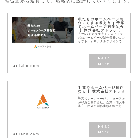
ち位置から逆算して、戦略的に設計していきましょう。
私たちのホームページ制
作に対する考え方 | 千葉
でホームページ制作なら
【 株式会社アトラボ 】
「WEBの力で集客を」がアトラ
ボのホームページ制作業務のコン
セプト。オリジナルデザインでユ
ーザーがわかりやすい・使いやす
いコンテンツを目指し、確かな効
果を発揮するホームページを構築
してまいります。
attlabo.com
千葉でホームページ制作
なら【 株式会社アトラボ
】
千葉でホームページリニューアル
が得意な制作会社。企業・個人事
業主・団体の制作実績380件突
破！見積無料！わかりやすい料金
体系！デザインとSEOに強い
Web作成業者です。
attlabo.com