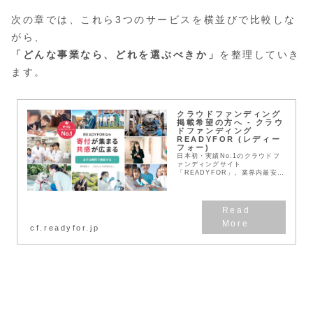
次の章では、これら3つのサービスを横並びで比較しな
がら、
「どんな事業なら、どれを選ぶべきか」
を整理していき
ます。
クラウドファンディング
掲載希望の方へ - クラウ
ドファンディング
READYFOR (レディー
フォー)
日本初・実績No.1のクラウドフ
ァンディングサイト
「READYFOR」。業界内最安値
の手数料でアイデア相談から実現
まで1対1の担当者制のサポー
ト・コンサルティングプランも。
まずは無料相談から
cf.readyfor.jp