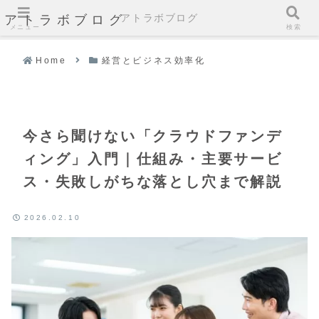
アトラボブログ
アトラボブログ
メニュー
検索
Home
経営とビジネス効率化
今さら聞けない「クラウドファンデ
ィング」入門｜仕組み・主要サービ
ス・失敗しがちな落とし穴まで解説
2026.02.10