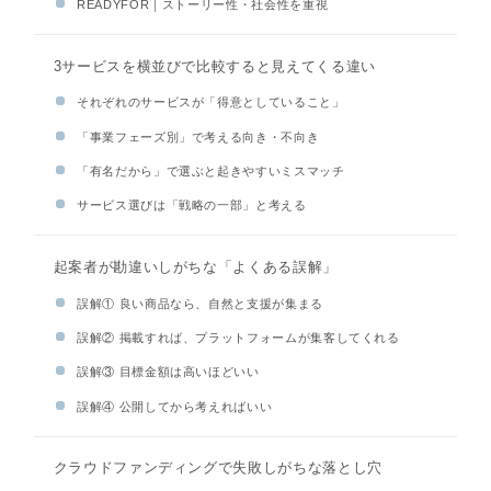
READYFOR｜ストーリー性・社会性を重視
3サービスを横並びで比較すると見えてくる違い
それぞれのサービスが「得意としていること」
「事業フェーズ別」で考える向き・不向き
「有名だから」で選ぶと起きやすいミスマッチ
サービス選びは「戦略の一部」と考える
起案者が勘違いしがちな「よくある誤解」
誤解① 良い商品なら、自然と支援が集まる
誤解② 掲載すれば、プラットフォームが集客してくれる
誤解③ 目標金額は高いほどいい
誤解④ 公開してから考えればいい
クラウドファンディングで失敗しがちな落とし穴