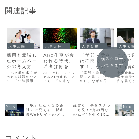
関連記事
人事と採用戦略
人事と採用戦略
人事と採用戦略
人事と採用戦略
採用も意識し
AIに仕事が奪
「学部・学科
これで応
横スクロー
たホームペー
われる時代、
は不問で
ロ脱却！
ルできます
ジの考え方。
若者は何を基
す！」が伝わ
担当者の
特設サイトが
準に会社を選
らない理由と
の求人広
中小企業の多くが
AI、そしてフィジ
「学部・学科不
中小企業の
なくてもでき
抱える課題のひと
ぶのか
カルAIの進化によ
は？新卒向け
問」と書いている
書き方
当者自身が
つに「中途採用の
って、「将来なく
のに、なぜか応募
告を書くと
る工夫とは
採用サイトの
難しさ」がありま
なる仕事」「自動
が来ない。そんな
ースが増え
改善ポイント
す。求人情報は出
化される業務」と
悩みを抱える中小
した。求人
しているのに応募
いう言葉を耳にす
企業は少なくあり
アの管理画
が来ない、来ても
る機会が急激に増
ません。特に建設
って、自ら
続かない──そんな
えました。それ
業や製造業では、
を入力した
声をよく耳にしま
「取引したくなる会
は、経営者にとっ
経営者・事務スタッ
理系出身や工業高
載内容の修
す。 とはいえ、
ての経営課題であ
校卒でなくても活
新を行った
社」に見える。製造
フ必見！“身の回り
「採用特設サイト
ると同時に、若い
躍できる場面が多
いる方も多
業Webサイトのブラ
のムダ”を省く15の
を作るほどではな
世代にとっては
く、現場では「文
はないでし
ンディング入門
工夫
い」「予算も人手
「自分の人生その
系でもまったく問
か。しかし
も限られている」
もの」に直結する
題ない」「未経験
いたはいい
と感じている企...
テーマです。若
でも育てられる」
ど、応募が
い...
と...
く来...
コメント