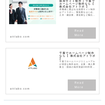
採用サイト制作 | 千葉で
ホームページ制作なら【
株式会社アトラボ 】
求職者に選ばれる採用サイト制作
はアトラボへ。製造業をはじめ、
土木・建設業、運送業など幅広い
業界において採用サイトを制作さ
せていただております。これまで
の実績に基づいた採用戦略で企業
の魅力が最大限に伝わ...
attlabo.com
千葉でホームページ制作
なら【 株式会社アトラボ
】
千葉でホームページリニューアル
が得意な制作会社。企業・個人事
業主・団体の制作実績380件突
破！見積無料！わかりやすい料金
体系！デザインとSEOに強い
Web作成業者です。
attlabo.com