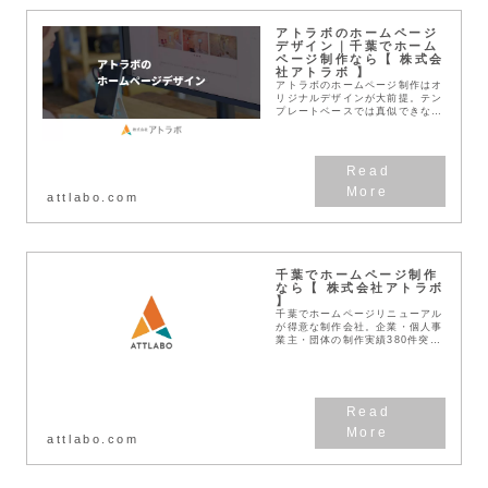
アトラボのホームページ
デザイン｜千葉でホーム
ページ制作なら【 株式会
社アトラボ 】
アトラボのホームページ制作はオ
リジナルデザインが大前提。テン
プレートベースでは真似できな
い、確かな効果があるホームペー
ジをご提案。CIデザインやロゴ
デザイン、企業ブランディングと
合わせたトータルデザイ...
attlabo.com
千葉でホームページ制作
なら【 株式会社アトラボ
】
千葉でホームページリニューアル
が得意な制作会社。企業・個人事
業主・団体の制作実績380件突
破！見積無料！わかりやすい料金
体系！デザインとSEOに強い
Web作成業者です。
attlabo.com