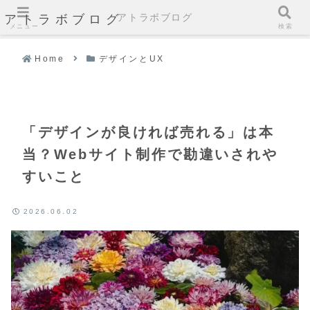
アトラボブログ
アトラボブログ
メニュー
検索
Home
デザインとUX
「デザインが良ければ売れる」は本
当？Webサイト制作で勘違いされや
すいこと
2026.06.02