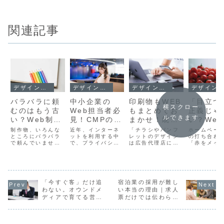
関連記事
デザインとUX
デザインとUX
デザインとUX
デザインとUX
バラバラに頼
中小企業の
印刷物もWEB
「目立つ
横スクロー
むのはもう古
Web担当者必
もまとめてお
正義じゃ
ルできます
い？Web制作
見！CMPの基
まかせ！統一
い？We
と印刷物・動
本と導入すべ
されたデザイ
インにお
制作物、いろんな
近年、インターネ
「チラシやパンフ
ホームペー
画を一括で依
ところにバラバラ
きホームペー
ットを利用する中
ンで成果を上
レットのデザイン
「赤」の
の打ち合わ
で頼んでいません
で、プライバシー
は広告代理店に依
「赤をメイ
頼すべき理由
ジの条件
げる方法
し穴
か？企業の広報活
の保護がかつてな
頼しているけど、
ーにしたい
動や採用活動にお
いほど重要視され
何か成果が見えに
うご要望を
いて、Webサイト
ています。日本国
くい…」「WEBと
くことがあ
だけでなく、チラ
内においても、個
印刷物のデザイン
す。その理
シやパンフレッ
人情報保護法の改
がバラバラで統一
まざまです
ト、看板や動画と
「今すぐ客」だけ追
正やCookie利用
宿泊業の採用が難し
感がない…」そん
「目立たせ
いった“複数のメデ
に関する規制の強
なお悩みを抱えて
「力強い印
わない。オウンドメ
い本当の理由｜求人
ィア”を使い分ける
化が進む中で、多
いる企業の方も多
たい」「情
ディアで育てる営業
票だけでは伝わらな
のは、いまや当た
くの企業が対応を
いのではないでし
えたい」「
の仕組み
い仕事の魅力
り前の時代です。
迫られています。
ょうか。 印刷物の
のある会社
特に最近では、求
特に中小企業で
デザインはこれま
たい」とい
人用動画やL...
は、リソースや...
で広告代理店...
メージをお