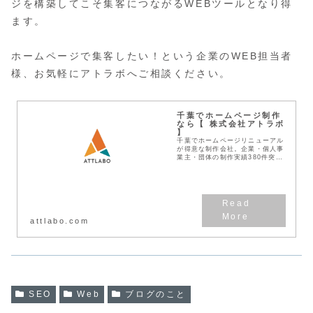
ジを構築してこそ集客につながるWEBツールとなり得
ます。
ホームページで集客したい！という企業のWEB担当者
様、お気軽にアトラボへご相談ください。
千葉でホームページ制作
なら【 株式会社アトラボ
】
千葉でホームページリニューアル
が得意な制作会社。企業・個人事
業主・団体の制作実績380件突
破！見積無料！わかりやすい料金
体系！デザインとSEOに強い
Web作成業者です。
attlabo.com
SEO
Web
ブログのこと