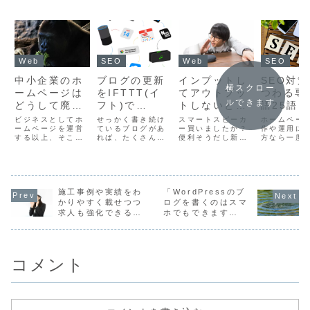
Web
SEO
Web
SEO
中小企業のホ
ブログの更新
インプットし
SEO対
横スクロー
ームページは
をIFTTT(イ
てアウトプッ
つわる専
ルできます
どうして廃れ
フト)で
トしないと、
語25語
てしまうの
Facebookペ
いろいろと
介！WE
ビジネスとしてホ
せっかく書き続け
スマートスピーカ
ホームペー
か？
ームページを運営
ージに自動連
ているブログがあ
「枯渇」する
ー買いましたか？
者ならぜ
作や運用に
する以上、そこか
れば、たくさんの
便利そうだし新し
方なら一度
動投稿する方
習を〜
らの広告宣伝効
人に見てもらいた
いもの大好きなん
したことの
法
果・集客効果を狙
いです。これまで
で欲しいなーとは
「SEO」と
っているんだと思
このブログも、投
思っていますが、
葉。今回は
います。けれど、
稿するとアトラボ
ウチはまだです。
「SEO」に
Googleや
のFacebookペー
iOSのSiriとかも
る単語のう
Yahoo!などの検
施工事例や実績をわ
ジにも自動的に投
「WordPressのブ
同じですけど「AI
WEB担当者
索エンジンの検索
稿されるよう
アシスタント」っ
ら「ぜひ覚
かりやすく載せつつ
ログを書くのはスマ
結果に出てくるの
WordPressのプ
て声をかけるだけ
いてほしい
求人も強化できる！
ホでもできます
は、その業界の大
ラグインを利用し
でいろいろ答えて
ーズをまと
土木・建設業のホー
か？」を考えてみ
手企業や「全国の
て設定していまし
くれるから、便利
ました！
ムページ制作
た。
〇〇」といったポ
た。が、１月末に
ですよねー。世界
ータルサイトば
メンテナ...
中からの...
か...
コメント